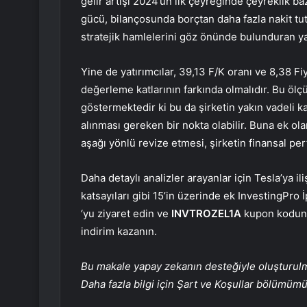
gelir artışı 2024’ün ilk çeyreğinde çeyreklik ba
gücü, bilançosunda borçtan daha fazla nakit tu
stratejik hamlelerini göz önünde bulunduran yatı
Yine de yatırımcılar, 39,13 F/K oranı ve 8,38 F
değerleme katlarının farkında olmalıdır. Bu ölçüt
göstermektedir ki bu da şirketin yakın vadeli 
alınması gereken bir nokta olabilir. Buna ek ol
aşağı yönlü revize etmesi, şirketin finansal per
Daha detaylı analizler arayanlar için Tesla’ya il
katsayıları gibi 15’in üzerinde ek InvestingPro
‘yu ziyaret edin ve
INVTROZEL1A
kupon kodunu
indirim kazanın.
Bu makale yapay zekanın desteğiyle oluşturulmuş
Daha fazla bilgi için Şart ve Koşullar bölümüm