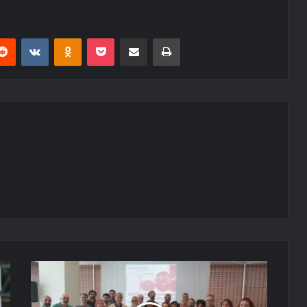
erest
Reddit
VKontakte
Odnoklassniki
Pocket
E-Posta ile paylaş
Yazdır