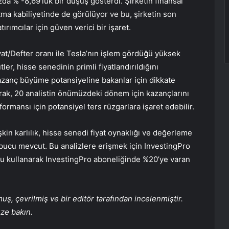
zda % -8,69’luk bir düşüş gösterdi. Şirketin finansal
tma kabiliyetinde de görülüyor ve bu, şirketin son
rımcılar için güven verici bir işaret.
iyat/Defter oranı ile Tesla’nın işlem gördüğü yüksek
ler, hisse senedinin primli fiyatlandırıldığını
kazanç büyüme potansiyeline bakanlar için dikkate
arak, 20 analistin önümüzdeki dönem için kazançlarını
formansı için potansiyel ters rüzgarlara işaret edebilir.
işkin karlılık, hisse senedi fiyat oynaklığı ve değerleme
 İpucu mevcut. Bu analizlere erişmek için InvestingPro
 kullanarak InvestingPro aboneliğinde %20’ye varan
, çevrilmiş ve bir editör tarafından incelenmiştir.
üze bakın.