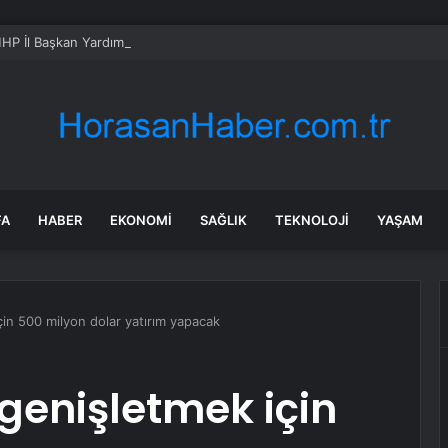
HP İl Başkan Yardımcısı Geylani Yenigün, ortağı tarafından vurularak öld
FA
HABER
EKONOMI
SAĞLIK
TEKNOLOJI
YAŞAM
için 500 milyon dolar yatırım yapacak
 genişletmek için