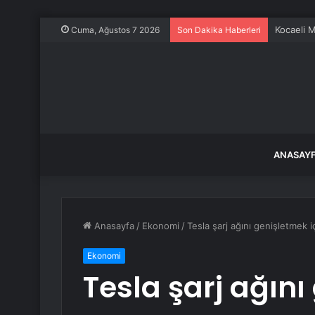
Kocaeli M
Cuma, Ağustos 7 2026
Son Dakika Haberleri
ANASAY
Anasayfa
/
Ekonomi
/
Tesla şarj ağını genişletmek 
Ekonomi
Tesla şarj ağını