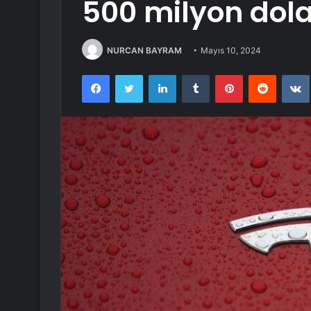
500 milyon dol
NURCAN BAYRAM
Mayıs 10, 2024
Facebook
Twitter
LinkedIn
Tumblr
Pinterest
Reddit