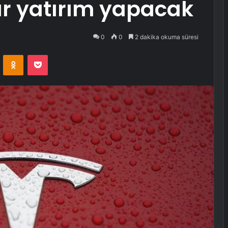
ar yatırım yapacak
0
0
2 dakika okuma süresi
VKontakte
Odnoklassniki
Pocket