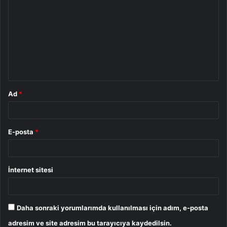
o
r
u
m
*
Ad
*
E-posta
*
İnternet sitesi
Daha sonraki yorumlarımda kullanılması için adım, e-posta
adresim ve site adresim bu tarayıcıya kaydedilsin.