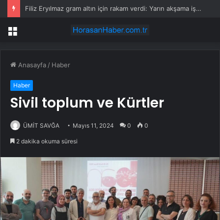
Filiz Eryılmaz gram altın için rakam verdi: Yarın akşama işaret etti
Menü
Anasayfa
/
Haber
Haber
Sivil toplum ve Kürtler
ÜMİT SAVĞA
Mayıs 11, 2024
0
0
2 dakika okuma süresi