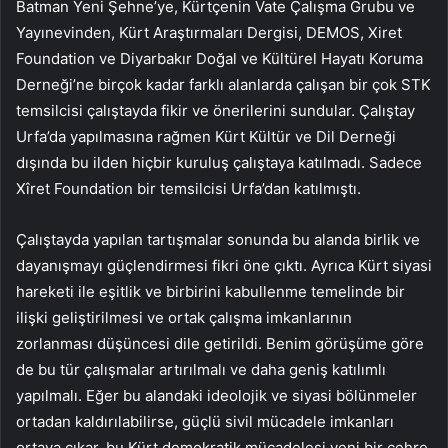
Batman Yeni Şehne’ye, Kürtçenin Vate Çalışma Grubu ve
Yayınevinden, Kürt Araştırmaları Dergisi, DEMOS, Xiret
Foundation ve Diyarbakır Doğal ve Kültürel Hayatı Koruma
Derneği’ne birçok kadar farklı alanlarda çalışan bir çok STK
temsilcisi çalıştayda fikir ve önerilerini sundular. Çalıştay
Urfa’da yapılmasına rağmen Kürt Kültür ve Dil Derneği
dışında bu ilden hiçbir kuruluş çalıştaya katılmadı. Sadece
Xîret Foundation bir temsilcisi Urfa’dan katılmıştı.
Çalıştayda yapılan tartışmalar sonunda bu alanda birlik ve
dayanışmayı güçlendirmesi fikri öne çıktı. Ayrıca Kürt siyasi
hareketi ile eşitlik ve birbirini kabullenme temelinde bir
ilişki geliştirilmesi ve ortak çalışma imkanlarının
zorlanması düşüncesi dile getirildi. Benim görüşüme göre
de bu tür çalışmalar artırılmalı ve daha geniş katılımlı
yapılmalı. Eğer bu alandaki ideolojik ve siyasi bölünmeler
ortadan kaldırılabilirse, güçlü sivil mücadele imkanları
ortaya çıkar, bu Kürt demokratik mücadelesi yeni bir çehre