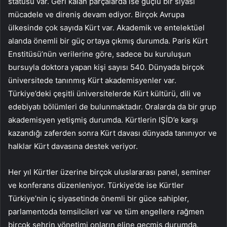
statüsü var. Geri kalan parçalarda ise güçlü bir siyasi
mücadele ve direniş devam ediyor. Birçok Avrupa
ülkesinde çok sayıda Kürt var. Akademik ve entelektüel
alanda önemli bir güç ortaya çıkmış durumda. Paris Kürt
Enstitüsü’nün verilerine göre, sadece bu kuruluşun
bursuyla doktora yapan kişi sayısı 540. Dünyada birçok
üniversitede tanınmış Kürt akademisyenler var.
Türkiye’deki çeşitli üniversitelerde Kürt kültürü, dili ve
edebiyatı bölümleri de bulunmaktadır. Oralarda da bir grup
akademisyen yetişmiş durumda. Kürtlerin IŞİD’e karşı
kazandığı zaferden sonra Kürt davası dünyada tanınıyor ve
halklar Kürt davasına destek veriyor.
Her yıl Kürtler üzerine birçok uluslararası panel, seminer
ve konferans düzenleniyor. Türkiye’de ise Kürtler
Türkiye’nin iç siyasetinde önemli bir güce sahipler,
parlamentoda temsilcileri var ve tüm engellere rağmen
birçok şehrin yönetimi onların eline geçmiş durumda.