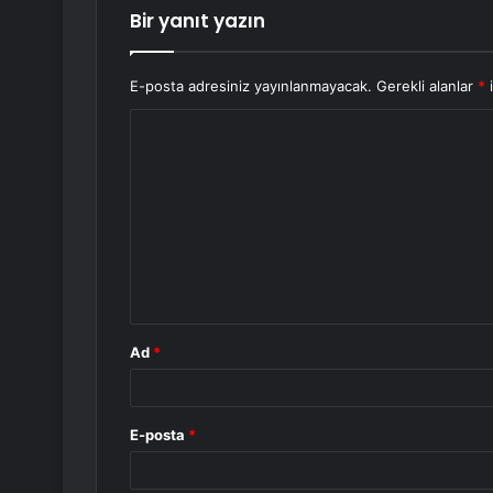
Bir yanıt yazın
E-posta adresiniz yayınlanmayacak.
Gerekli alanlar
*
i
Y
o
r
u
m
*
Ad
*
E-posta
*