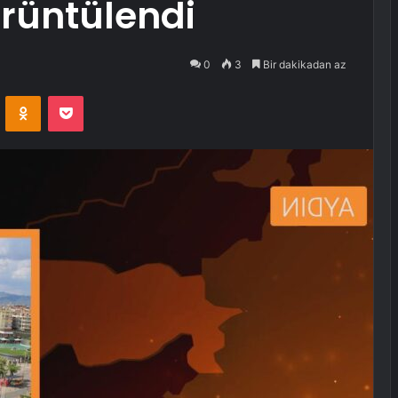
örüntülendi
0
3
Bir dakikadan az
VKontakte
Odnoklassniki
Pocket