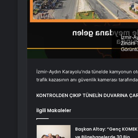
İzmir-Aydın Karayolu’nda tünelde kamyonun o
trafik kazasının anı güvenlik kamerası tarafında
KONTROLDEN ÇIKIP TÜNELİN DUVARINA ÇA
İlgili Makaleler
Başkan Altay: “Genç KOMEK
ve Bilgehanelerde 30 Bin