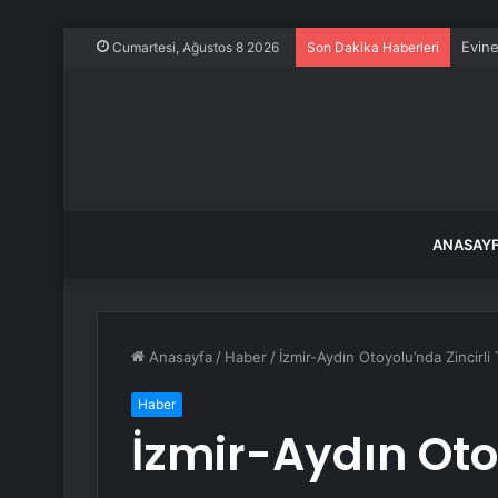
Evine
Cumartesi, Ağustos 8 2026
Son Dakika Haberleri
ANASAY
Anasayfa
/
Haber
/
İzmir-Aydın Otoyolu’nda Zincirli
Haber
İzmir-Aydın Oto