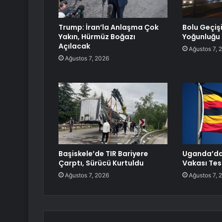
Trump: İran’la Anlaşma Çok
Bolu Geçiş
Yakın, Hürmüz Boğazı
Yoğunluğu
Açılacak
Ağustos 7, 
Ağustos 7, 2026
Başiskele’de TIR Bariyere
Uganda’da 
Çarptı, Sürücü Kurtuldu
Vakası Tesp
Ağustos 7, 2026
Ağustos 7, 