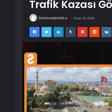
Trafik Kazası G
ÖZHAN KARAOĞLU
Ocak 18, 2024
Facebook
Twitter
LinkedIn
Tumblr
Pinterest
Reddit