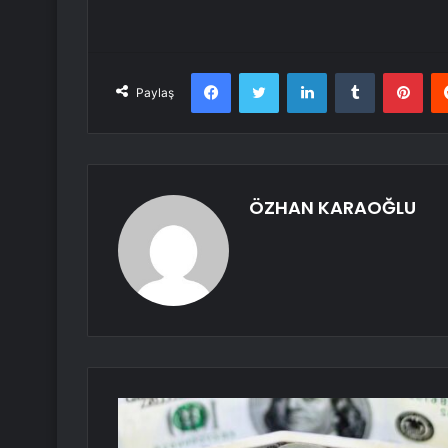
Facebook
Twitter
LinkedIn
Tumblr
Pint
Paylaş
ÖZHAN KARAOĞLU