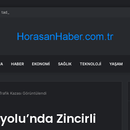
 tadilat yapan çift, gizli bölmede deste deste para buldu
FA
HABER
EKONOMI
SAĞLIK
TEKNOLOJI
YAŞAM
 Trafik Kazası Görüntülendi
yolu’nda Zincirli