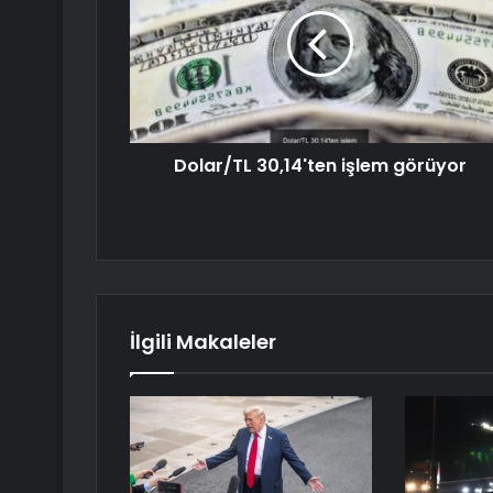
Dolar/TL 30,14'ten işlem görüyor
İlgili Makaleler