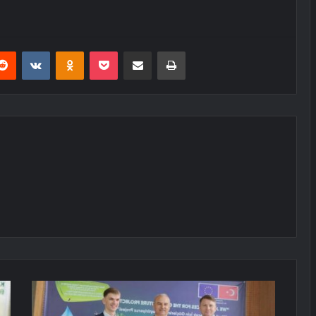
erest
Reddit
VKontakte
Odnoklassniki
Pocket
E-Posta ile paylaş
Yazdır