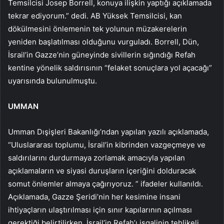
Temsilcisi Josep Borrell, konuya ilişkin yaptığı açıklamada
tekrar ediyorum.” dedi. AB Yüksek Temsilcisi, kan
dökülmesini önlemenin tek yolunun müzakerelerin
yeniden başlatılması olduğunu vurguladı. Borrell, Dün,
İsrail’in Gazze’nin güneyinde sivillerin sığındığı Refah
kentine yönelik saldırısının “felaket sonuçlara yol açacağı”
uyarısında bulunulmuştu.
UMMAN
Umman Dışişleri Bakanlığı’ndan yapılan yazılı açıklamada,
“Uluslararası toplumu, İsrail’in kibrinden vazgeçmeye ve
saldırılarını durdurmaya zorlamak amacıyla yapılan
açıklamaların ve siyasi duruşların içeriğini dolduracak
somut önlemler almaya çağırıyoruz. ” ifadeler kullanıldı.
Açıklamada, Gazze Şeridi’nin her kesimine insani
ihtiyaçların ulaştırılması için sınır kapılarının açılması
gerektiği belirtilirken, İsrail’in Refah’ı işgalinin tehlikeli