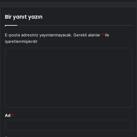
Bir yanıt yazın
E-posta adresiniz yayınlanmayacak.
Gerekli alanlar
*
ile
işaretlenmişlerdir
Y
o
r
u
m
*
Ad
*