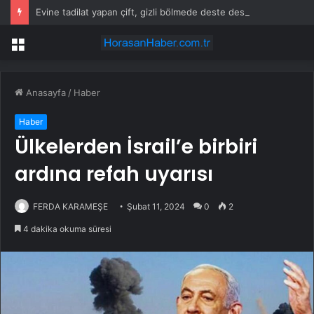
Evine tadilat yapan çift, gizli bölmede deste deste para buldu
Menü
Anasayfa
/
Haber
Haber
Ülkelerden İsrail’e birbiri
ardına refah uyarısı
FERDA KARAMEŞE
Şubat 11, 2024
0
2
4 dakika okuma süresi