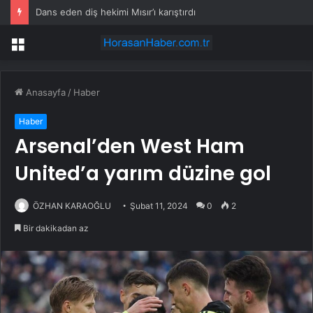
Dans eden diş hekimi Mısır’ı karıştırdı
Menü
Anasayfa
/
Haber
Haber
Arsenal’den West Ham
United’a yarım düzine gol
ÖZHAN KARAOĞLU
Şubat 11, 2024
0
2
Bir dakikadan az