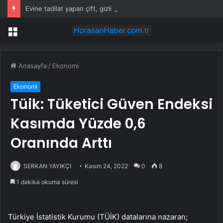
Evine tadilat yapan çift, gizli bölmede deste deste para buldu
Menü
Anasayfa
/
Ekonomi
Ekonomi
Tüik: Tüketici Güven Endeksi
Kasımda Yüzde 0,6
Oranında Arttı
SERKAN YAYIKÇI
Kasım 24, 2022
0
8
1 dakika okuma süresi
Türkiye İstatistik Kurumu (TÜİK) datalarına nazaran;