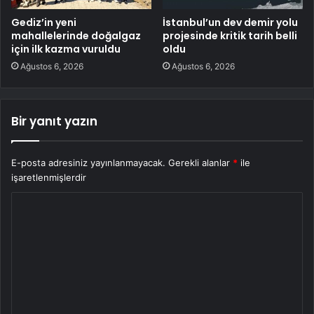
Gediz’in yeni
İstanbul’un dev demir yolu
mahallelerinde doğalgaz
projesinde kritik tarih belli
için ilk kazma vuruldu
oldu
Ağustos 6, 2026
Ağustos 6, 2026
Bir yanıt yazın
E-posta adresiniz yayınlanmayacak.
Gerekli alanlar
*
ile
işaretlenmişlerdir
Y
o
r
u
m
*