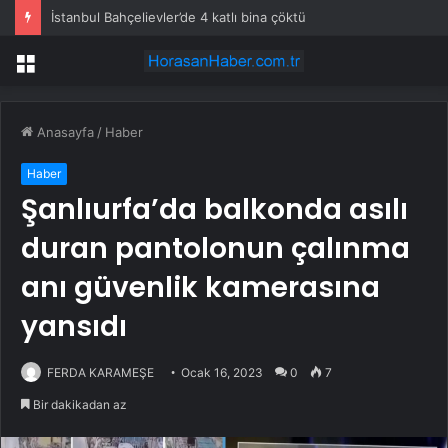
İstanbul Bahçelievler’de 4 katlı bina çöktü
Menü
Anasayfa
/
Haber
Haber
Şanlıurfa’da balkonda asılı
duran pantolonun çalınma
anı güvenlik kamerasına
yansıdı
FERDA KARAMEŞE
Ocak 16, 2023
0
7
Bir dakikadan az