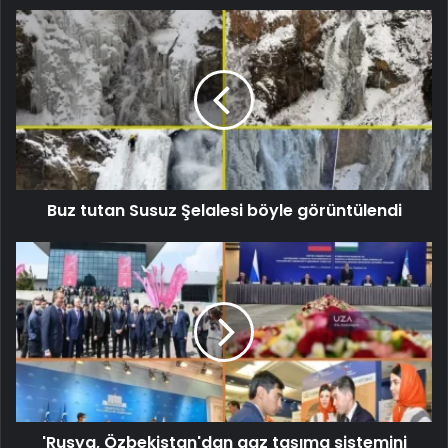
Buz tutan Susuz Şelalesi böyle görüntülendi
'Rusya, Özbekistan'dan gaz taşıma sistemini