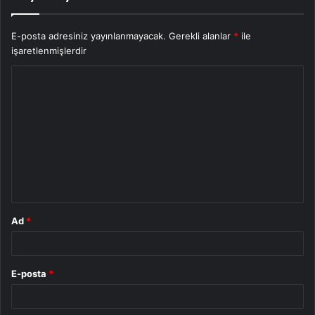
E-posta adresiniz yayınlanmayacak.
Gerekli alanlar
*
ile
işaretlenmişlerdir
Y
o
r
u
m
*
Ad
*
E-posta
*