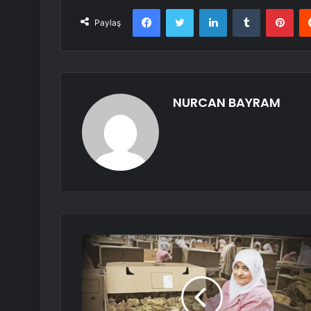
Facebook
Twitter
LinkedIn
Tumblr
Pint
Paylaş
NURCAN BAYRAM