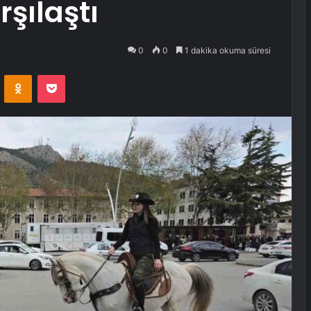
rşılaştı
0
0
1 dakika okuma süresi
VKontakte
Odnoklassniki
Pocket