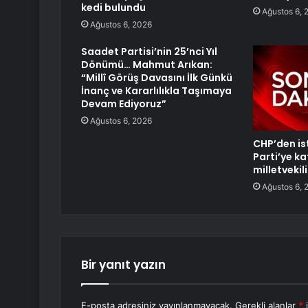
kedi bulundu
Ağustos 6, 
Ağustos 6, 2026
Saadet Partisi’nin 25’nci Yıl
Dönümü… Mahmut Arıkan:
“Millî Görüş Davasını İlk Günkü
İnanç ve Kararlılıkla Taşımaya
Devam Ediyoruz”
Ağustos 6, 2026
CHP’den ist
Parti’ye ka
milletvekili
Ağustos 6, 
Bir yanıt yazın
E-posta adresiniz yayınlanmayacak.
Gerekli alanlar
*
i