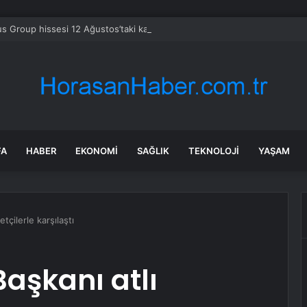
s Group hissesi 12 Ağustos’taki kazanç raporunda %13 hareket edebilir
FA
HABER
EKONOMI
SAĞLIK
TEKNOLOJI
YAŞAM
tçilerle karşılaştı
Başkanı atlı