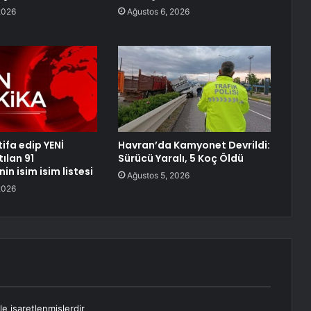
2026
Ağustos 6, 2026
ifa edip YENİ
Havran’da Kamyonet Devrildi:
tılan 91
Sürücü Yaralı, 5 Koç Öldü
nin isim isim listesi
Ağustos 5, 2026
2026
le işaretlenmişlerdir