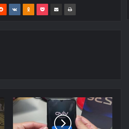
erest
Reddit
VKontakte
Odnoklassniki
Pocket
E-Posta ile paylaş
Yazdır