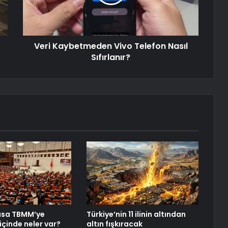
Veri Kaybetmeden Vivo Telefon Nasıl
Sıfırlanır?
asa TBMM’ye
Türkiye’nin 11 ilinin altından
içinde neler var?
altın fışkıracak