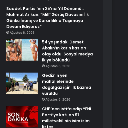
Saadet Partisi’nin 25’nci Yıl Dönümü…
Mahmut Arıkan: “Millî Görüş Davasını İlk
Günkü İnanç ve Kararlılıkla Taşımaya
Devam Ediyoruz”
Ağustos 6, 2026
54 yaşındaki Demet
Akalın’ın karın kasları
olay oldu: Sosyal medya
ikiye bölündü
Ağustos 6, 2026
Gediz’in yeni
mahallelerinde
doğalgaz için ilk kazma
vuruldu
Ağustos 6, 2026
CHP’den istifa edip YENİ
Parti’ye katılan 91
milletvekilinin isim isim
listesi