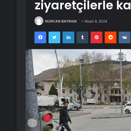
ziyaretçilerle ka
NURCAN BAYRAM
Nisan 9, 2024
Facebook
Twitter
LinkedIn
Tumblr
Pinterest
Reddit