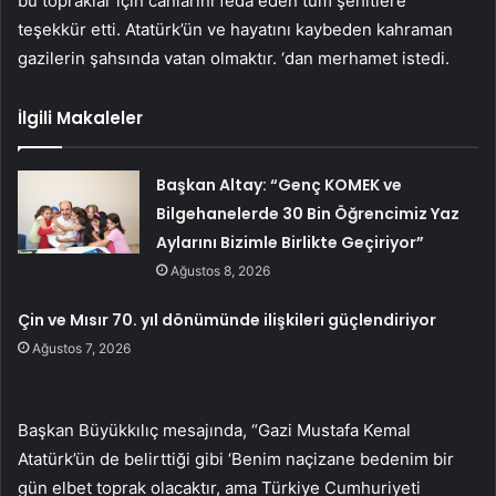
bu topraklar için canlarını feda eden tüm şehitlere
teşekkür etti. Atatürk’ün ve hayatını kaybeden kahraman
gazilerin şahsında vatan olmaktır. ‘dan merhamet istedi.
İlgili Makaleler
Başkan Altay: “Genç KOMEK ve
Bilgehanelerde 30 Bin Öğrencimiz Yaz
Aylarını Bizimle Birlikte Geçiriyor”
Ağustos 8, 2026
Çin ve Mısır 70. yıl dönümünde ilişkileri güçlendiriyor
Ağustos 7, 2026
Başkan Büyükkılıç mesajında, “Gazi Mustafa Kemal
Atatürk’ün de belirttiği gibi ‘Benim naçizane bedenim bir
gün elbet toprak olacaktır, ama Türkiye Cumhuriyeti