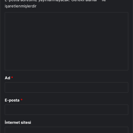
işaretlenmişlerdir
Y
o
r
u
m
*
Ad
*
E-posta
*
İnternet sitesi