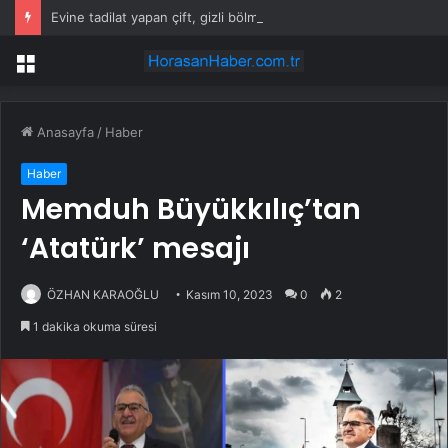
Evine tadilat yapan çift, gizli bölmede deste deste para buldu
Menü
Anasayfa
/
Haber
Haber
Memduh Büyükkılıç’tan
‘Atatürk’ mesajı
ÖZHAN KARAOĞLU
Kasım 10, 2023
0
2
1 dakika okuma süresi