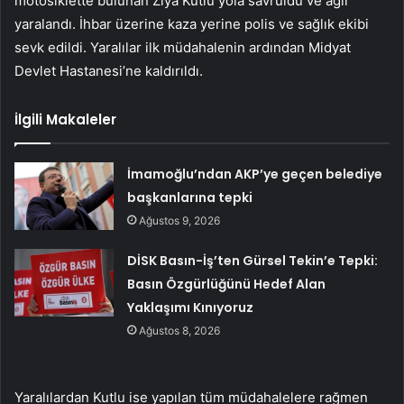
motosiklette bulunan Ziya Kutlu yola savruldu ve ağır
yaralandı. İhbar üzerine kaza yerine polis ve sağlık ekibi
sevk edildi. Yaralılar ilk müdahalenin ardından Midyat
Devlet Hastanesi’ne kaldırıldı.
İlgili Makaleler
İmamoğlu’ndan AKP’ye geçen belediye
başkanlarına tepki
Ağustos 9, 2026
DİSK Basın-İş’ten Gürsel Tekin’e Tepki:
Basın Özgürlüğünü Hedef Alan
Yaklaşımı Kınıyoruz
Ağustos 8, 2026
Yaralılardan Kutlu ise yapılan tüm müdahalelere rağmen