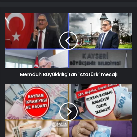
Memduh Büyükkılıç'tan 'Atatürk' mesajı