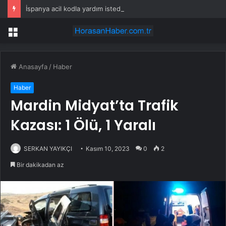
İspanya acil kodla yardım istedi: Türk yangın söndürme uçakları havalandı
Menü
Anasayfa
/
Haber
Haber
Mardin Midyat’ta Trafik
Kazası: 1 Ölü, 1 Yaralı
SERKAN YAYIKÇI
Kasım 10, 2023
0
2
Bir dakikadan az