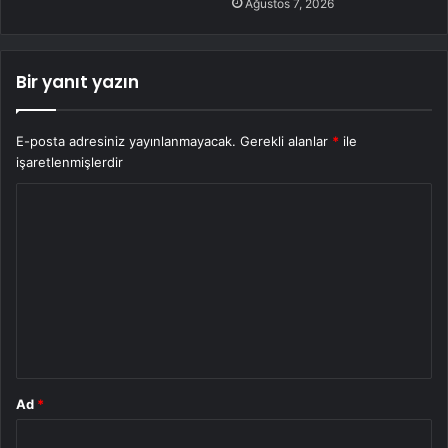
Ağustos 7, 2026
Bir yanıt yazın
E-posta adresiniz yayınlanmayacak.
Gerekli alanlar
*
ile
işaretlenmişlerdir
Y
o
r
u
m
*
Ad
*