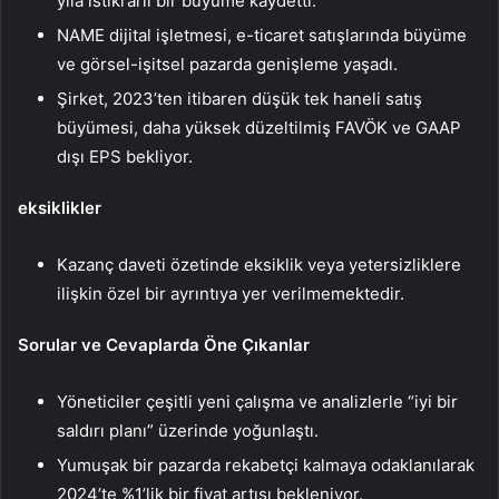
yıla istikrarlı bir büyüme kaydetti.
NAME dijital işletmesi, e-ticaret satışlarında büyüme
ve görsel-işitsel pazarda genişleme yaşadı.
Şirket, 2023’ten itibaren düşük tek haneli satış
büyümesi, daha yüksek düzeltilmiş FAVÖK ve GAAP
dışı EPS bekliyor.
eksiklikler
Kazanç daveti özetinde eksiklik veya yetersizliklere
ilişkin özel bir ayrıntıya yer verilmemektedir.
Sorular ve Cevaplarda Öne Çıkanlar
Yöneticiler çeşitli yeni çalışma ve analizlerle “iyi bir
saldırı planı” üzerinde yoğunlaştı.
Yumuşak bir pazarda rekabetçi kalmaya odaklanılarak
2024’te %1’lik bir fiyat artışı bekleniyor.