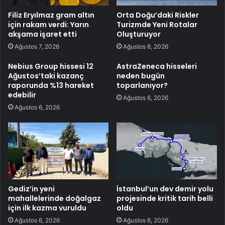
Filiz Eryılmaz gram altın
Orta Doğu’daki Riskler
için rakam verdi: Yarın
Turizmde Yeni Rotalar
akşama işaret etti
Oluşturuyor
Ağustos 7, 2026
Ağustos 6, 2026
Nebius Group hissesi 12
AstraZeneca hisseleri
Ağustos’taki kazanç
neden bugün
raporunda %13 hareket
toparlanıyor?
edebilir
Ağustos 6, 2026
Ağustos 6, 2026
Gediz’in yeni
İstanbul’un dev demir yolu
mahallelerinde doğalgaz
projesinde kritik tarih belli
için ilk kazma vuruldu
oldu
Ağustos 6, 2026
Ağustos 6, 2026