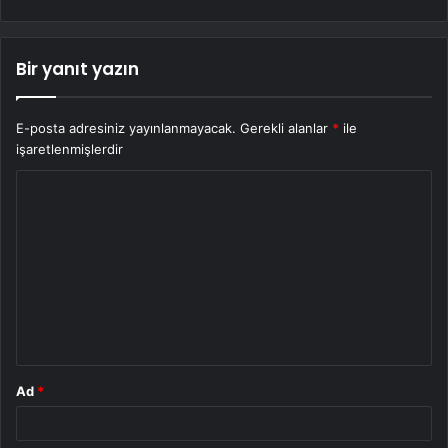
Bir yanıt yazın
E-posta adresiniz yayınlanmayacak.
Gerekli alanlar
*
ile
işaretlenmişlerdir
Y
o
r
u
m
*
Ad
*