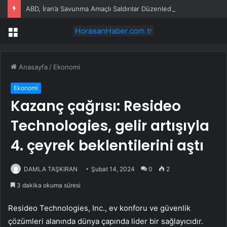
ABD, İran’a Savunma Amaçlı Saldırılar Düzenledi
Menü
Anasayfa
/
Ekonomi
Ekonomi
Kazanç çağrısı: Resideo
Technologies, gelir artışıyla
4. çeyrek beklentilerini aştı
DAMLA TAŞKIRAN
Şubat 14, 2024
0
2
3 dakika okuma süresi
Resideo Technologies, Inc., ev konforu ve güvenlik
çözümleri alanında dünya çapında lider bir sağlayıcıdır.