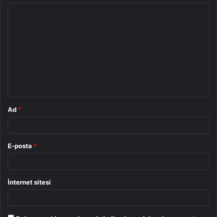
Y
o
r
u
m
*
Ad
*
E-posta
*
İnternet sitesi