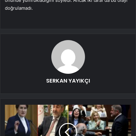
önünde yumrukladığını söyledi. Ancak iki taraf da bu olayı
doğrulamadı.
SERKAN YAYIKÇI