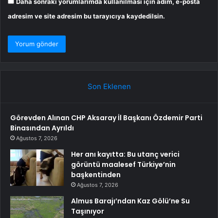
Daha sonraki yorumlarımda kullanılması için adım, e-posta
adresim ve site adresim bu tarayıcıya kaydedilsin.
Son Eklenen
Görevden Alınan CHP Aksaray İl Başkanı Özdemir Parti
Binasından Ayrıldı
Ağustos 7, 2026
Her anı kayıtta: Bu utanç verici
görüntü maalesef Türkiye’nin
başkentinden
Ağustos 7, 2026
Almus Barajı’ndan Kaz Gölü’ne Su
Taşınıyor