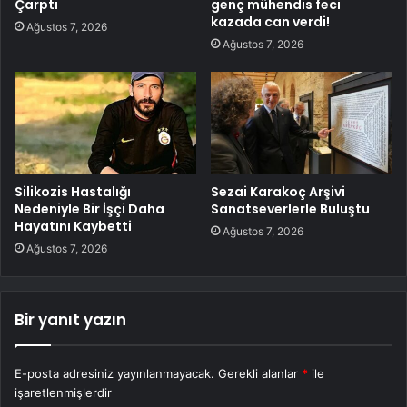
Çarptı
genç mühendis feci
kazada can verdi!
Ağustos 7, 2026
Ağustos 7, 2026
Silikozis Hastalığı
Sezai Karakoç Arşivi
Nedeniyle Bir İşçi Daha
Sanatseverlerle Buluştu
Hayatını Kaybetti
Ağustos 7, 2026
Ağustos 7, 2026
Bir yanıt yazın
E-posta adresiniz yayınlanmayacak.
Gerekli alanlar
*
ile
işaretlenmişlerdir