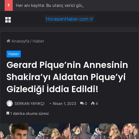
Her anı kayıtta: Bu utanç verici görüntü maalesef Türkiye’nin başkentinden
Menü
Anasayfa
/
Haber
Haber
Gerard Pique’nin Annesinin
Shakira’yı Aldatan Pique’yi
Gizlediği İddia Edildi!
SERKAN YAYIKÇI
Nisan 1, 2023
0
4
1 dakika okuma süresi