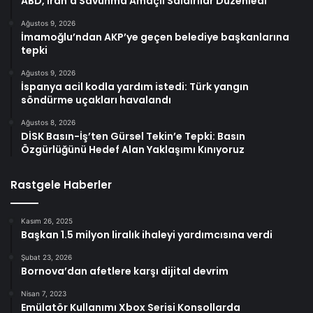
ABD, İran’a Savunma Amaçlı Saldırılar Düzenledi
Ağustos 9, 2026
İmamoğlu’ndan AKP’ye geçen belediye başkanlarına
tepki
Ağustos 9, 2026
İspanya acil kodla yardım istedi: Türk yangın
söndürme uçakları havalandı
Ağustos 8, 2026
DİSK Basın-İş’ten Gürsel Tekin’e Tepki: Basın
Özgürlüğünü Hedef Alan Yaklaşımı Kınıyoruz
Rastgele Haberler
Kasım 26, 2025
Başkan 1.5 milyon liralık ihaleyi yardımcısına verdi
Şubat 23, 2026
Bornova’dan afetlere karşı dijital devrim
Nisan 7, 2023
Emülatör Kullanımı Xbox Serisi Konsollarda