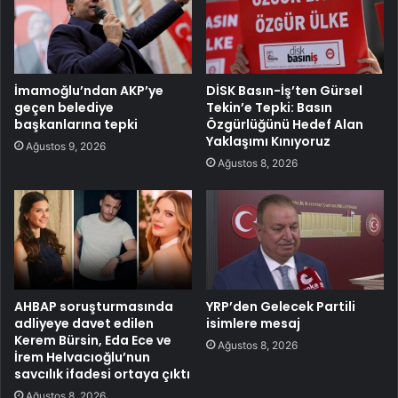
İmamoğlu’ndan AKP’ye
DİSK Basın-İş’ten Gürsel
geçen belediye
Tekin’e Tepki: Basın
başkanlarına tepki
Özgürlüğünü Hedef Alan
Yaklaşımı Kınıyoruz
Ağustos 9, 2026
Ağustos 8, 2026
AHBAP soruşturmasında
YRP’den Gelecek Partili
adliyeye davet edilen
isimlere mesaj
Kerem Bürsin, Eda Ece ve
Ağustos 8, 2026
İrem Helvacıoğlu’nun
savcılık ifadesi ortaya çıktı
Ağustos 8, 2026