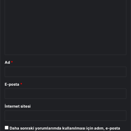
Y
o
r
u
m
*
Ad
*
E-posta
*
İnternet sitesi
Daha sonraki yorumlarımda kullanılması için adım, e-posta