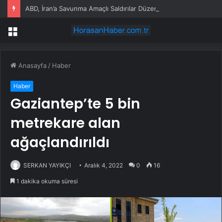
ABD, İran’a Savunma Amaçlı Saldırılar Düzenledi
Menü
Anasayfa
/
Haber
Haber
Gaziantep’te 5 bin
metrekare alan
ağaçlandırıldı
SERKAN YAYIKÇI
Aralık 4, 2022
0
16
1 dakika okuma süresi