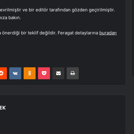
rilmiştir ve bir editör tarafından gözden geçirilmiştir.
mıza bakın.
önerdiği bir teklif değildir. Feragat detaylarına
buradan
erest
Reddit
VKontakte
Odnoklassniki
Pocket
E-Posta ile paylaş
Yazdır
EK