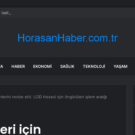
 tadilat yapan çift, gizli bölmede deste deste para buldu
FA
HABER
EKONOMI
SAĞLIK
TEKNOLOJI
YAŞAM
inlerini revize etti. LCID hissesi için öngörülen işlem aralığı
eri için