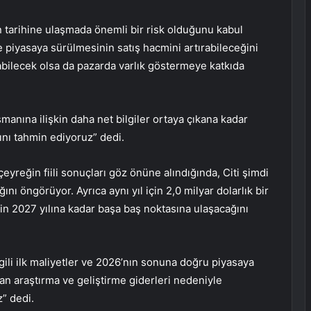
n tarihine ulaşmada önemli bir risk olduğunu kabul
e piyasaya sürülmesinin satış hacmini artırabileceğini
tabilecek olsa da pazarda varlık göstermeye katkıda
manına ilişkin daha net bilgiler ortaya çıkana kadar
ağını tahmin ediyoruz” dedi.
 çeyreğin fiili sonuçları göz önüne alındığında, Citi şimdi
ını öngörüyor. Ayrıca aynı yıl için 2,0 milyar dolarlık bir
in 2027 yılına kadar başa baş noktasına ulaşacağını
ilgili ilk maliyetler ve 2026’nın sonuna doğru piyasaya
n araştırma ve geliştirme giderleri nedeniyle
z” dedi.