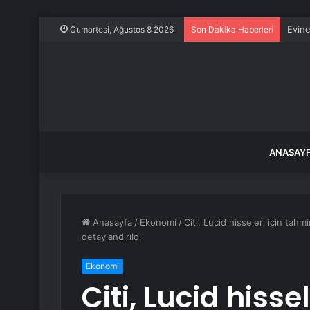
Evine
Cumartesi, Ağustos 8 2026
Son Dakika Haberleri
ANASAY
Anasayfa
/
Ekonomi
/
Citi, Lucid hisseleri için tahm
detaylandırıldı
Ekonomi
Citi, Lucid hissel