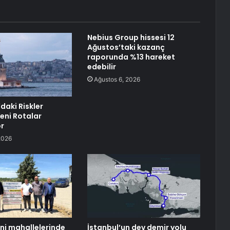
Nebius Group hissesi 12
Ağustos’taki kazanç
raporunda %13 hareket
edebilir
Ağustos 6, 2026
daki Riskler
eni Rotalar
r
2026
eni mahallelerinde
İstanbul’un dev demir yolu