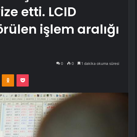
ze etti. LCID
örülen işlem aralığı
0
0
1 dakika okuma süresi
VKontakte
Odnoklassniki
Pocket