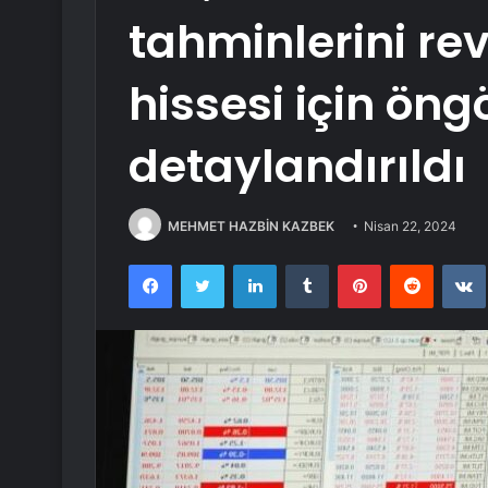
tahminlerini revi
hissesi için öng
detaylandırıldı
MEHMET HAZBİN KAZBEK
Nisan 22, 2024
Facebook
Twitter
LinkedIn
Tumblr
Pinterest
Reddit