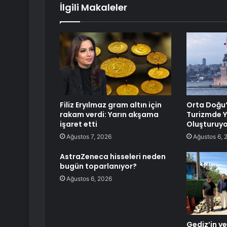
İlgili Makaleler
Filiz Eryılmaz gram altın için
Orta Doğu’
rakam verdi: Yarın akşama
Turizmde Y
işaret etti
Oluşturuyo
Ağustos 7, 2026
Ağustos 6, 
AstraZeneca hisseleri neden
bugün toparlanıyor?
Ağustos 6, 2026
Gediz’in y