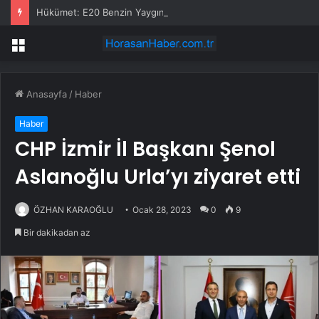
Hükümet: E20 Benzin Yaygın Motor Arızasına Yol Açmadı
Menü
Anasayfa
/
Haber
Haber
CHP İzmir İl Başkanı Şenol
Aslanoğlu Urla’yı ziyaret etti
ÖZHAN KARAOĞLU
Ocak 28, 2023
0
9
Bir dakikadan az