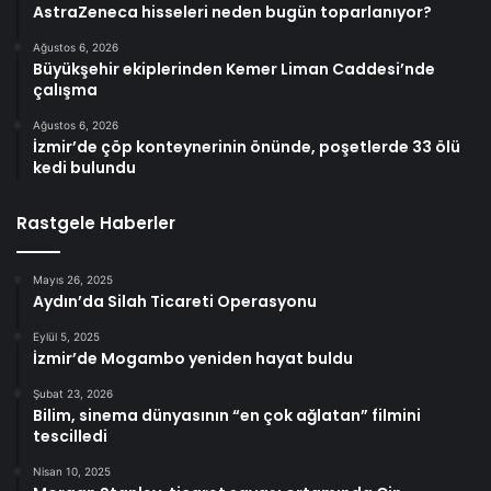
AstraZeneca hisseleri neden bugün toparlanıyor?
Ağustos 6, 2026
Büyükşehir ekiplerinden Kemer Liman Caddesi’nde
çalışma
Ağustos 6, 2026
İzmir’de çöp konteynerinin önünde, poşetlerde 33 ölü
kedi bulundu
Rastgele Haberler
Mayıs 26, 2025
Aydın’da Silah Ticareti Operasyonu
Eylül 5, 2025
İzmir’de Mogambo yeniden hayat buldu
Şubat 23, 2026
Bilim, sinema dünyasının “en çok ağlatan” filmini
tescilledi
Nisan 10, 2025