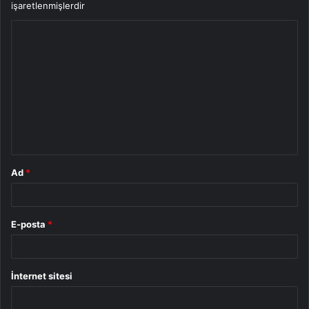
işaretlenmişlerdir
Y
o
r
u
m
*
Ad
*
E-posta
*
İnternet sitesi