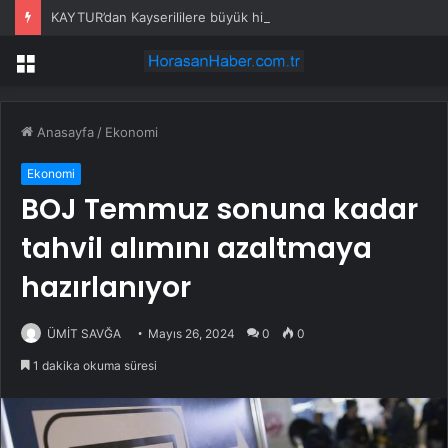
KAYTUR’dan Kayserililere büyük hizmetler
Menü
Anasayfa
/
Ekonomi
Ekonomi
BOJ Temmuz sonuna kadar
tahvil alımını azaltmaya
hazırlanıyor
ÜMİT SAVĞA
Mayıs 26, 2024
0
0
1 dakika okuma süresi