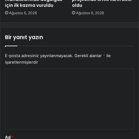
için ilk kazma vuruldu
oldu
Ağustos 6, 2026
Ağustos 6, 2026
Bir yanıt yazın
E-posta adresiniz yayınlanmayacak.
Gerekli alanlar
*
ile
işaretlenmişlerdir
Y
o
r
u
m
*
Ad
*