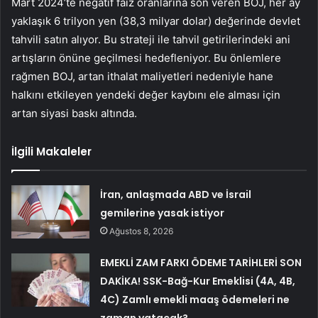
Mart 2024’te negatif faiz oranlarına son veren BOJ, her ay
yaklaşık 6 trilyon yen (38,3 milyar dolar) değerinde devlet
tahvili satın alıyor. Bu strateji ile tahvil getirilerindeki ani
artışların önüne geçilmesi hedefleniyor. Bu önlemlere
rağmen BOJ, artan ithalat maliyetleri nedeniyle hane
halkını etkileyen yendeki değer kaybını ele alması için
artan siyasi baskı altında.
İlgili Makaleler
İran, anlaşmada ABD ve İsrail
gemilerine yasak istiyor
Ağustos 8, 2026
EMEKLİ ZAM FARKI ÖDEME TARİHLERİ SON
DAKİKA! SSK-Bağ-Kur Emeklisi (4A, 4B,
4C) Zamlı emekli maaş ödemeleri ne