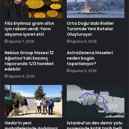
Filiz Eryılmaz gram altın
Orta Doğu’daki Riskler
için rakam verdi: Yarın
Turizmde Yeni Rotalar
akşama işaret etti
Oluşturuyor
Ağustos 7, 2026
Ağustos 6, 2026
Nebius Group hissesi 12
AstraZeneca hisseleri
Ağustos’taki kazanç
neden bugün
raporunda %13 hareket
toparlanıyor?
edebilir
Ağustos 6, 2026
Ağustos 6, 2026
Gediz’in yeni
İstanbul’un dev demir yolu
mahallelerinde doğalgaz
projesinde kritik tarih belli