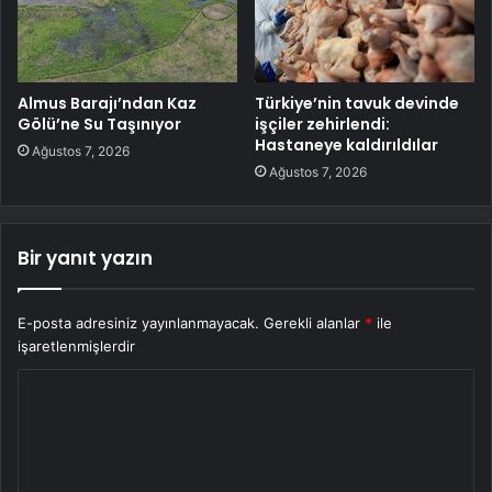
Almus Barajı’ndan Kaz
Türkiye’nin tavuk devinde
Gölü’ne Su Taşınıyor
işçiler zehirlendi:
Hastaneye kaldırıldılar
Ağustos 7, 2026
Ağustos 7, 2026
Bir yanıt yazın
E-posta adresiniz yayınlanmayacak.
Gerekli alanlar
*
ile
işaretlenmişlerdir
Y
o
r
u