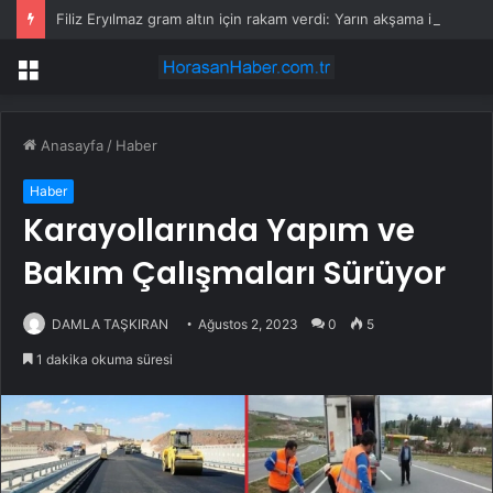
Filiz Eryılmaz gram altın için rakam verdi: Yarın akşama işaret etti
Menü
Anasayfa
/
Haber
Haber
Karayollarında Yapım ve
Bakım Çalışmaları Sürüyor
DAMLA TAŞKIRAN
Ağustos 2, 2023
0
5
1 dakika okuma süresi