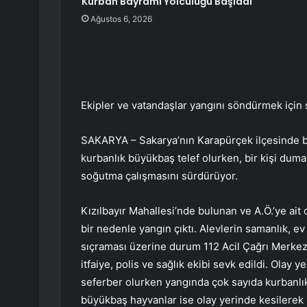
Kurban Bayramı Yolculuğu Başladı
Ağustos 6, 2026
Ekipler ve vatandaşlar yangını söndürmek için 
SAKARYA – Sakarya’nın Karapürçek ilçesinde bes
kurbanlık büyükbaş telef olurken, bir kişi duman
soğutma çalışmasını sürdürüyor.
Kızılbayır Mahallesi’nde bulunan ve A.Ö.’ye ai
bir nedenle yangın çıktı. Alevlerin samanlık, 
sıçraması üzerine durum 112 Acil Çağrı Merkezi’
itfaiye, polis ve sağlık ekibi sevk edildi. Olay 
seferber olurken yangında çok sayıda kurbanlı
büyükbaş hayvanlar ise olay yerinde kesilere