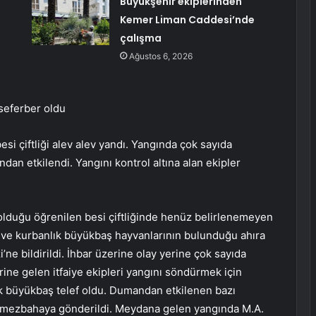
Büyükşehir ekiplerinden
Kemer Liman Caddesi’nde
çalışma
Ağustos 6, 2026
seferber oldu
i çiftliği alev alev yandı. Yangında çok sayıda
dan etkilendi. Yangını kontrol altına alan ekipler
t olduğu öğrenilen besi çiftliğinde henüz belirlenemeyen
ev ve kurbanlık büyükbaş hayvanlarının bulunduğu ahıra
ne bildirildi. İhbar üzerine olay yerine çok sayıda
yerine gelen itfaiye ekipleri yangını söndürmek için
k büyükbaş telef oldu. Dumandan etkilenen bazı
k mezbahaya gönderildi. Meydana gelen yangında M.A.