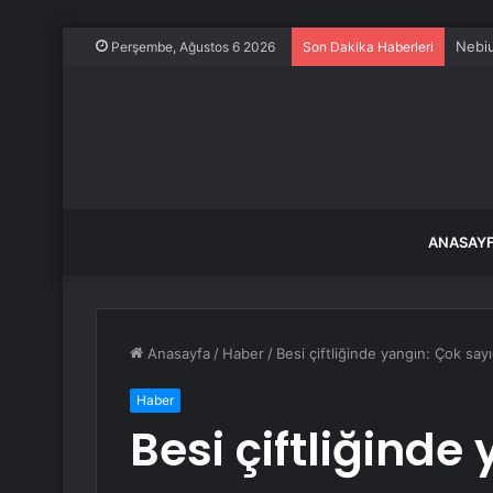
Nebiu
Perşembe, Ağustos 6 2026
Son Dakika Haberleri
ANASAY
Anasayfa
/
Haber
/
Besi çiftliğinde yangın: Çok say
Haber
Besi çiftliğinde