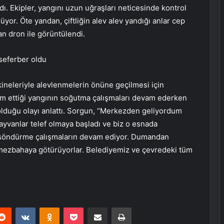
dı. Ekipler, yangını uzun uğraşları neticesinde kontrol
yor. Öte yandan, çiftliğin alev alev yandığı anlar cep
an dron ile görüntülendi.
seferber oldu
kineleriyle alevlenmelerin önüne geçilmesi için
ım ettiği yangının soğutma çalışmaları devam ederken
lduğu olayı anlattı. Sorgun, “Merkezden geliyordum
yvanlar telef olmaya başladı ve biz o esnada
n söndürme çalışmaların devam ediyor. Dumandan
p mezbahaya götürüyorlar. Belediyemiz ve çevredeki tüm
erest
Reddit
VKontakte
Odnoklassniki
Pocket
E-Posta ile paylaş
Yazdır