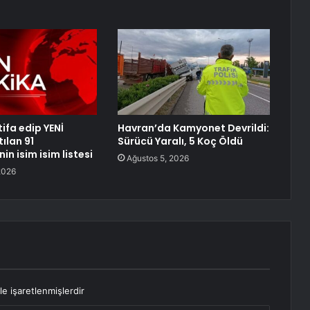
ifa edip YENİ
Havran’da Kamyonet Devrildi:
tılan 91
Sürücü Yaralı, 5 Koç Öldü
nin isim isim listesi
Ağustos 5, 2026
2026
le işaretlenmişlerdir