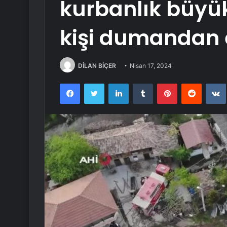
kurbanlık büyükb
kişi dumandan e
DİLAN BİÇER
Nisan 17, 2024
Facebook
Twitter
LinkedIn
Tumblr
Pinterest
Reddit