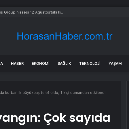
s Group hissesi 12 Ağustos’taki kazanç raporunda %13 hareket edebilir
FA
HABER
EKONOMI
SAĞLIK
TEKNOLOJI
YAŞAM
ıda kurbanlık büyükbaş telef oldu, 1 kişi dumandan etkilendi
 yangın: Çok sayıda