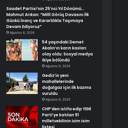
Saadet Partisi’nin 25’nci Yıl Dönümü…
Mahmut Arıkan: “Millî Görüş Davasını İlk
Günkü İnanç ve Kararlılıkla Taşımaya
Devam Ediyoruz”
Ağustos 6, 2026
54 yaşındaki Demet
Akalın’ın karın kasları
olay oldu: Sosyal medya
ikiye bölündü
Ağustos 6, 2026
Gediz’in yeni
mahallelerinde
doğalgaz için ilk kazma
vuruldu
Ağustos 6, 2026
CHP’den istifa edip YENİ
Parti’ye katılan 91
milletvekilinin isim isim
listesi