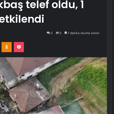
aş telef oldu, 1
tkilendi
0
0
1 dakika okuma süresi
VKontakte
Odnoklassniki
Pocket