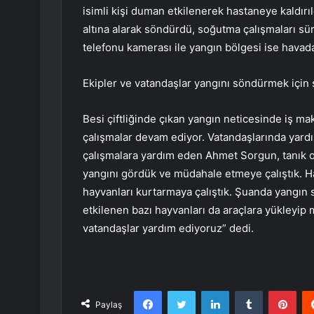
isimli kişi duman etkilenerek hastaneye kaldırıl
altına alarak söndürdü, soğutma çalışmaları sürü
telefonu kamerası ile yangın bölgesi ise havad
Ekipler ve vatandaşlar yangını söndürmek için 
Besi çiftliğinde çıkan yangın neticesinde iş ma
çalışmalar devam ediyor. Vatandaşlarında yard
çalışmalara yardım eden Ahmet Sorgun, tanık o
yangını gördük ve müdahale etmeye çalıştık. Ha
hayvanları kurtarmaya çalıştık. Şuanda yangı
etkilenen bazı hayvanları da araçlara yükleyi
vatandaşlar yardım ediyoruz” dedi.
Facebook
Twitter
LinkedIn
Tumblr
Pint
Paylaş