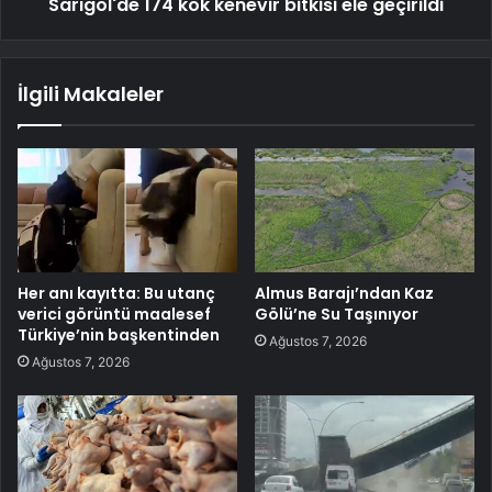
Sarıgöl'de 174 kök kenevir bitkisi ele geçirildi
İlgili Makaleler
Her anı kayıtta: Bu utanç
Almus Barajı’ndan Kaz
verici görüntü maalesef
Gölü’ne Su Taşınıyor
Türkiye’nin başkentinden
Ağustos 7, 2026
Ağustos 7, 2026