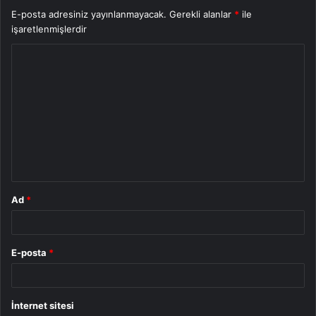
E-posta adresiniz yayınlanmayacak.
Gerekli alanlar
*
ile
işaretlenmişlerdir
Y
o
r
u
m
*
Ad
*
E-posta
*
İnternet sitesi