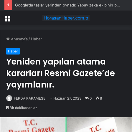
Google’da taşlar yerinden oynadı: Yapay zekâ ekibinin başında artık bir Türk var
Menü
Anasayfa
/
Haber
Haber
Yeniden yapılan atama
kararları Resmi Gazete’de
yayımlanır.
FERDA KARAMEŞE
Haziran 27, 2023
0
8
Bir dakikadan az