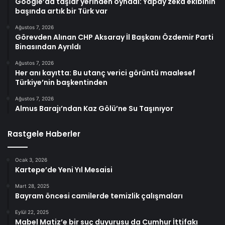
Google’da taşlar yerinden oynadı: Yapay zekâ ekibinin
başında artık bir Türk var
Ağustos 7, 2026
Görevden Alınan CHP Aksaray İl Başkanı Özdemir Parti
Binasından Ayrıldı
Ağustos 7, 2026
Her anı kayıtta: Bu utanç verici görüntü maalesef
Türkiye’nin başkentinden
Ağustos 7, 2026
Almus Barajı’ndan Kaz Gölü’ne Su Taşınıyor
Rastgele Haberler
Ocak 3, 2026
Kartepe’de Yeni Yıl Mesaisi
Mart 28, 2025
Bayram öncesi camilerde temizlik çalışmaları
Eylül 22, 2025
Mabel Matiz’e bir suç duyurusu da Cumhur İttifakı