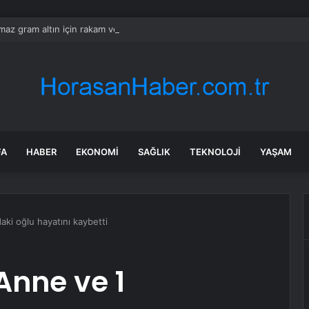
ılmaz gram altın için rakam verdi: Yarın akşama işaret etti
FA
HABER
EKONOMI
SAĞLIK
TEKNOLOJI
YAŞAM
aki oğlu hayatını kaybetti
Anne ve 1