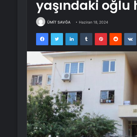
yaşındaki oğlu 
ÜMİT SAVĞA
Haziran 18, 2024
Facebook
Twitter
LinkedIn
Tumblr
Pinterest
Reddit