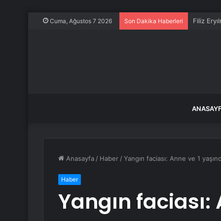
Filiz Ery
Cuma, Ağustos 7 2026
Son Dakika Haberleri
ANASAY
Anasayfa
/
Haber
/
Yangın faciası: Anne ve 1 yaşınd
Haber
Yangın faciası: 