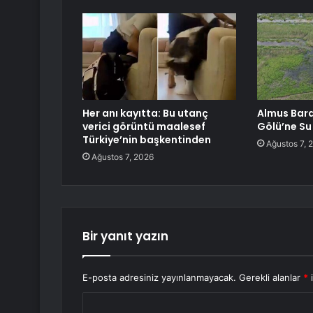
Her anı kayıtta: Bu utanç
Almus Bara
verici görüntü maalesef
Gölü’ne Su
Türkiye’nin başkentinden
Ağustos 7, 
Ağustos 7, 2026
Bir yanıt yazın
E-posta adresiniz yayınlanmayacak.
Gerekli alanlar
*
i
Y