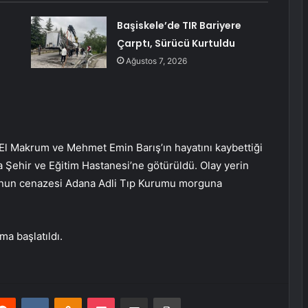
Başiskele’de TIR Bariyere
Çarptı, Sürücü Kurtuldu
Ağustos 7, 2026
 El Makrum ve Mehmet Emin Barış’ın hayatını kaybettiği
a Şehir ve Eğitim Hastanesi’ne götürüldü. Olay yerin
lunun cenazesi Adana Adli Tıp Kurumu morguna
ma başlatıldı.
erest
Reddit
VKontakte
Odnoklassniki
Pocket
E-Posta ile paylaş
Yazdır