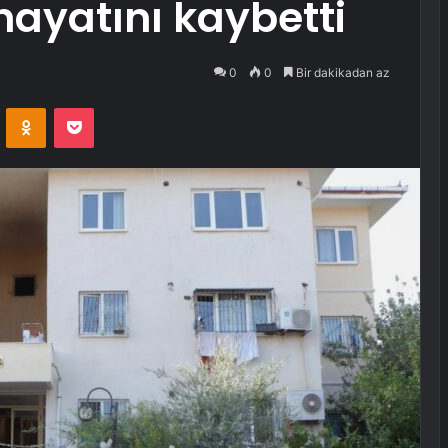
hayatını kaybetti
0
0
Bir dakikadan az
VKontakte
Odnoklassniki
Pocket