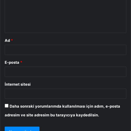
u
m
*
Ad
*
E-posta
*
İnternet sitesi
Daha sonraki yorumlarımda kullanılması için adım, e-posta
adresim ve site adresim bu tarayıcıya kaydedilsin.