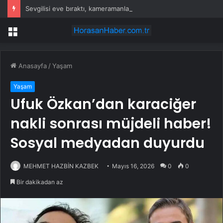
Sevgilisi eve bıraktı, kameramanları fark edince yüzünü sakladı
Menü
Anasayfa
/
Yaşam
Yaşam
Ufuk Özkan’dan karaciğer
nakli sonrası müjdeli haber!
Sosyal medyadan duyurdu
MEHMET HAZBİN KAZBEK
Mayıs 16, 2026
0
0
Bir dakikadan az