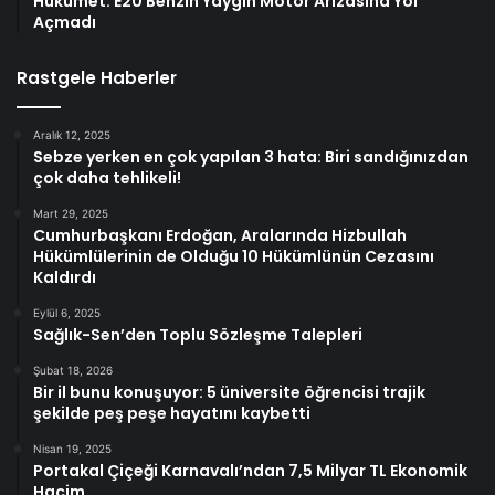
Hükümet: E20 Benzin Yaygın Motor Arızasına Yol
Açmadı
Rastgele Haberler
Aralık 12, 2025
Sebze yerken en çok yapılan 3 hata: Biri sandığınızdan
çok daha tehlikeli!
Mart 29, 2025
Cumhurbaşkanı Erdoğan, Aralarında Hizbullah
Hükümlülerinin de Olduğu 10 Hükümlünün Cezasını
Kaldırdı
Eylül 6, 2025
Sağlık-Sen’den Toplu Sözleşme Talepleri
Şubat 18, 2026
Bir il bunu konuşuyor: 5 üniversite öğrencisi trajik
şekilde peş peşe hayatını kaybetti
Nisan 19, 2025
Portakal Çiçeği Karnavalı’ndan 7,5 Milyar TL Ekonomik
Hacim