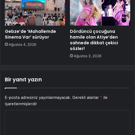
Gebze’de ‘Mahallemde
Dördüncü çocuğuna
Sinema Var’ sürüyor
hamile olan Atiye’den
sahnede dikkat çekici
Ağustos 4, 2026
sözler!
Ağustos 3, 2026
Bir yanıt yazın
E-posta adresiniz yayınlanmayacak.
Gerekli alanlar
*
ile
işaretlenmişlerdir
Y
o
r