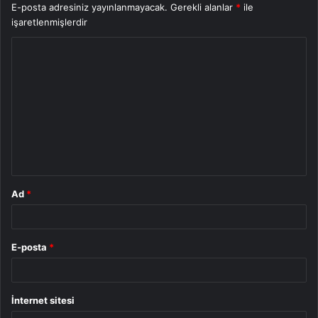
E-posta adresiniz yayınlanmayacak.
Gerekli alanlar
*
ile
işaretlenmişlerdir
Y
o
r
u
m
*
Ad
*
E-posta
*
İnternet sitesi