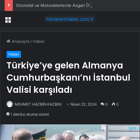
Otomobil ve Motosikletlerde Asgari ÖTV Tutarları Güncellendi
Menü
Anasayfa
/
Haber
Haber
Türkiye’ye gelen Almanya
Cumhurbaşkanı’nı İstanbul
Valisi karşıladı
MEHMET HAZBİN KAZBEK
Nisan 22, 2024
0
0
1 dakika okuma süresi