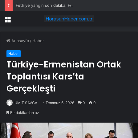
Fethiye yangın son dakika: Fethiye yangın olayı nedir? Fethiye’de yangın mı çıktı, son durum nedir?
Menü
Anasayfa
/
Haber
Haber
Türkiye-Ermenistan Ortak
Toplantısı Kars’ta
Gerçekleşti
ÜMİT SAVĞA
Temmuz 6, 2026
0
0
Bir dakikadan az