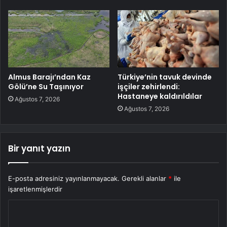
Almus Barajı’ndan Kaz
Türkiye’nin tavuk devinde
Gölü’ne Su Taşınıyor
işçiler zehirlendi:
Hastaneye kaldırıldılar
Ağustos 7, 2026
Ağustos 7, 2026
Bir yanıt yazın
E-posta adresiniz yayınlanmayacak.
Gerekli alanlar
*
ile
işaretlenmişlerdir
Y
o