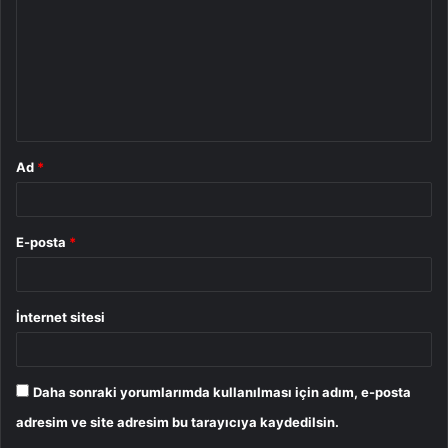
r
u
m
*
Ad
*
E-posta
*
İnternet sitesi
Daha sonraki yorumlarımda kullanılması için adım, e-posta
adresim ve site adresim bu tarayıcıya kaydedilsin.