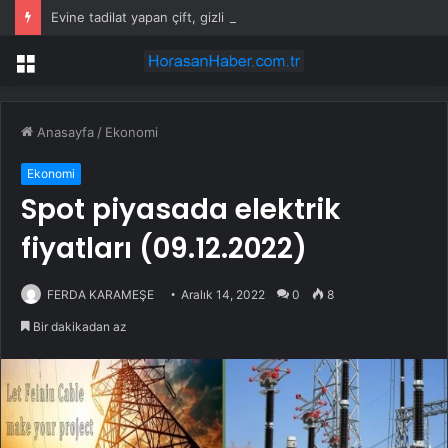
Evine tadilat yapan çift, gizli bölmede deste deste para buldu
Menü
Anasayfa
/
Ekonomi
Ekonomi
Spot piyasada elektrik
fiyatları (09.12.2022)
FERDA KARAMEŞE
Aralık 14, 2022
0
8
Bir dakikadan az