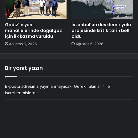
Gediz’in yeni
İstanbul’un dev demir yolu
mahallelerinde doğalgaz
projesinde kritik tarih belli
için ilk kazma vuruldu
oldu
Ağustos 6, 2026
Ağustos 6, 2026
Bir yanıt yazın
E-posta adresiniz yayınlanmayacak.
Gerekli alanlar
*
ile
işaretlenmişlerdir
Y
o
r
u