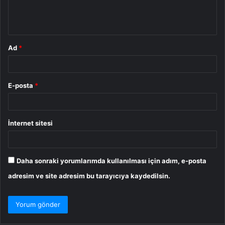
m
*
Ad
*
E-posta
*
İnternet sitesi
Daha sonraki yorumlarımda kullanılması için adım, e-posta
adresim ve site adresim bu tarayıcıya kaydedilsin.