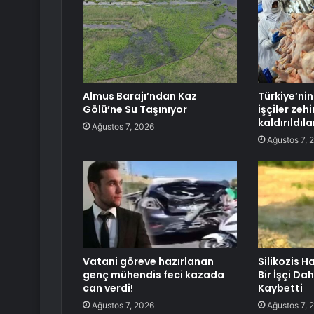
Almus Barajı’ndan Kaz
Türkiye’ni
Gölü’ne Su Taşınıyor
işçiler zeh
kaldırıldıla
Ağustos 7, 2026
Ağustos 7, 
Vatani göreve hazırlanan
Silikozis H
genç mühendis feci kazada
Bir İşçi Da
can verdi!
Kaybetti
Ağustos 7, 2026
Ağustos 7, 