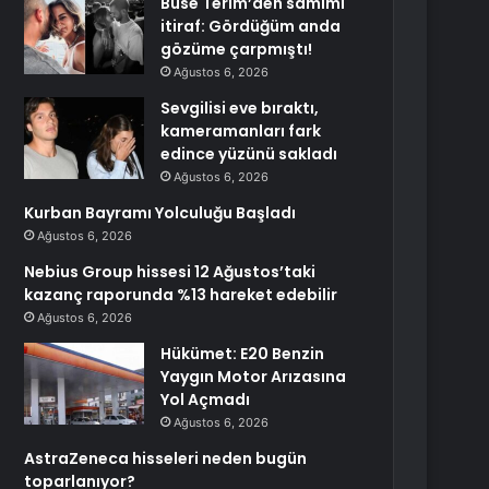
Buse Terim’den samimi
itiraf: Gördüğüm anda
gözüme çarpmıştı!
Ağustos 6, 2026
Sevgilisi eve bıraktı,
kameramanları fark
edince yüzünü sakladı
Ağustos 6, 2026
Kurban Bayramı Yolculuğu Başladı
Ağustos 6, 2026
Nebius Group hissesi 12 Ağustos’taki
kazanç raporunda %13 hareket edebilir
Ağustos 6, 2026
Hükümet: E20 Benzin
Yaygın Motor Arızasına
Yol Açmadı
Ağustos 6, 2026
AstraZeneca hisseleri neden bugün
toparlanıyor?