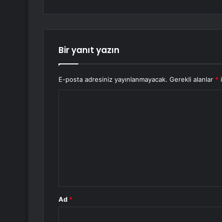
Bir yanıt yazın
E-posta adresiniz yayınlanmayacak.
Gerekli alanlar
*
i
Y
o
r
u
m
*
Ad
*