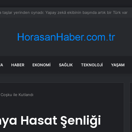
Alınan CHP Aksaray İl Başkanı Özdemir Parti Binasından Ayrıldı
FA
HABER
EKONOMI
SAĞLIK
TEKNOLOJI
YAŞAM
 Coşku ile Kutlandı
nya Hasat Şenliği