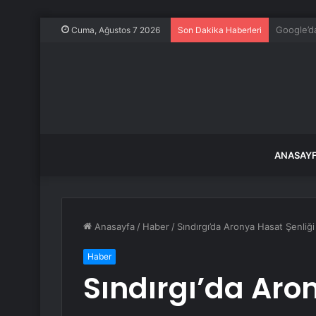
Görevden 
Cuma, Ağustos 7 2026
Son Dakika Haberleri
ANASAY
Anasayfa
/
Haber
/
Sındırgı’da Aronya Hasat Şenliği
Haber
Sındırgı’da Aro