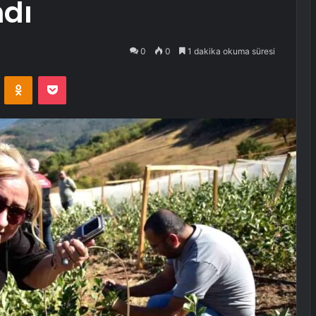
ndı
0
0
1 dakika okuma süresi
VKontakte
Odnoklassniki
Pocket