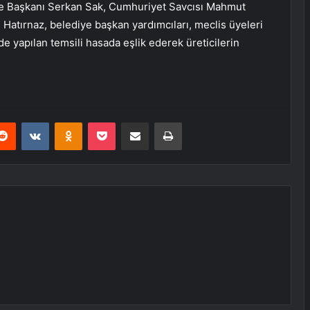
 Başkanı Serkan Sak, Cumhuriyet Savcısı Mahmut
 Hatırnaz, belediye başkan yardımcıları, meclis üyeleri
de yapılan temsili hasada eşlik ederek üreticilerin
erest
Reddit
VKontakte
Odnoklassniki
Pocket
E-Posta ile paylaş
Yazdır