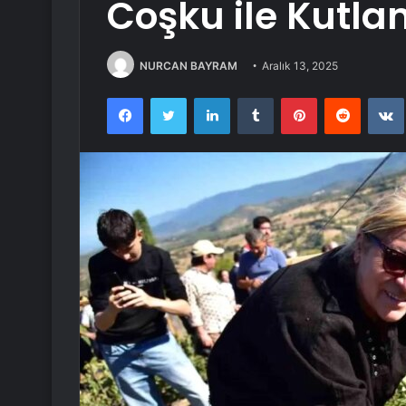
Coşku ile Kutla
NURCAN BAYRAM
Aralık 13, 2025
Facebook
Twitter
LinkedIn
Tumblr
Pinterest
Reddit