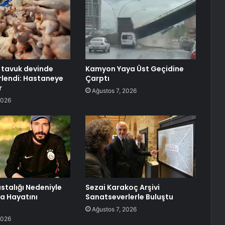
n tavuk devinde
Kamyon Yaya Üst Geçidine
irlendi: Hastaneye
Çarptı
r
Ağustos 7, 2026
2026
astalığı Nedeniyle
Sezai Karakoç Arşivi
ha Hayatını
Sanatseverlerle Buluştu
Ağustos 7, 2026
2026