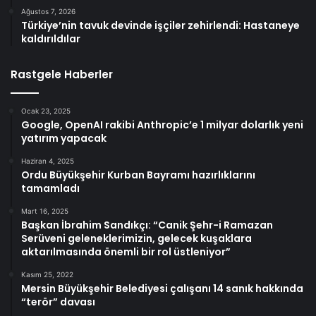
Ağustos 7, 2026
Türkiye’nin tavuk devinde işçiler zehirlendi: Hastaneye
kaldırıldılar
Rastgele Haberler
Ocak 23, 2025
Google, OpenAI rakibi Anthropic’e 1 milyar dolarlık yeni
yatırım yapacak
Haziran 4, 2025
Ordu Büyükşehir Kurban Bayramı hazırlıklarını
tamamladı
Mart 16, 2025
Başkan İbrahim Sandıkçı: “Canik Şehr-i Ramazan
Serüveni geleneklerimizin, gelecek kuşaklara
aktarılmasında önemli bir rol üstleniyor”
Kasım 25, 2022
Mersin Büyükşehir Belediyesi çalışanı 14 sanık hakkında
“terör” davası