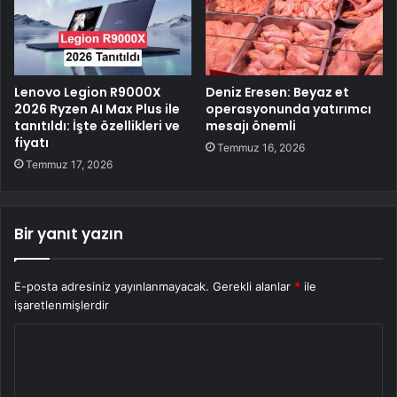
Lenovo Legion R9000X
Deniz Eresen: Beyaz et
2026 Ryzen AI Max Plus ile
operasyonunda yatırımcı
tanıtıldı: İşte özellikleri ve
mesajı önemli
fiyatı
Temmuz 16, 2026
Temmuz 17, 2026
Bir yanıt yazın
E-posta adresiniz yayınlanmayacak.
Gerekli alanlar
*
ile
işaretlenmişlerdir
Y
o
r