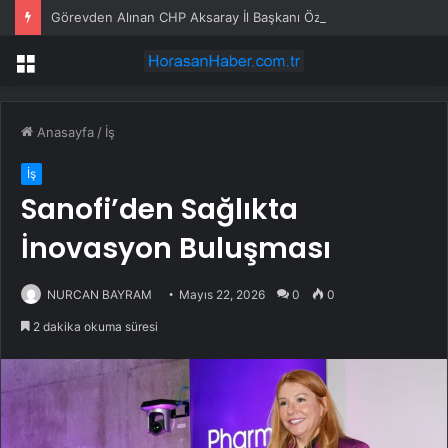
Görevden Alınan CHP Aksaray İl Başkanı Özdemir Parti Binasından Ayrıldı
Menü
Anasayfa
/
İş
İş
Sanofi’den Sağlıkta
İnovasyon Buluşması
NURCAN BAYRAM
Mayıs 22, 2026
0
0
2 dakika okuma süresi