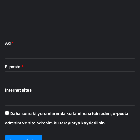
u
m
*
Ad
*
E-posta
*
İnternet sitesi
Daha sonraki yorumlarımda kullanılması için adım, e-posta
adresim ve site adresim bu tarayıcıya kaydedilsin.