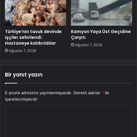
Türkiye’nin tavuk devinde
Kamyon Yaya Üst Geçidine
işçiler zehirlendi:
Çarptı
Hastaneye kaldırıldılar
Ağustos 7, 2026
Ağustos 7, 2026
Bir yanıt yazın
E-posta adresiniz yayınlanmayacak.
Gerekli alanlar
*
ile
işaretlenmişlerdir
Y
o
r