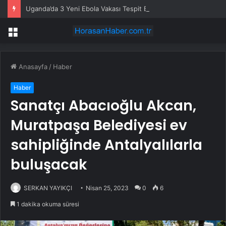
Uganda’da 3 Yeni Ebola Vakası Tespit Edildi
Menü
Anasayfa
/
Haber
Haber
Sanatçı Abacıoğlu Akcan,
Muratpaşa Belediyesi ev
sahipliğinde Antalyalılarla
buluşacak
SERKAN YAYIKÇI
Nisan 25, 2023
0
6
1 dakika okuma süresi