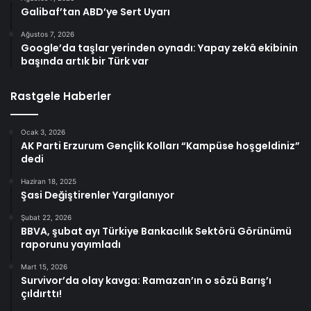
Galibaf’tan ABD’ye Sert Uyarı
Ağustos 7, 2026
Google’da taşlar yerinden oynadı: Yapay zekâ ekibinin
başında artık bir Türk var
Rastgele Haberler
Ocak 3, 2026
AK Parti Erzurum Gençlik Kolları “Kampüse hoşgeldiniz”
dedi
Haziran 18, 2025
Şasi Değiştirenler Yargılanıyor
Şubat 22, 2026
BBVA, şubat ayı Türkiye Bankacılık Sektörü Görünümü
raporunu yayımladı
Mart 15, 2026
Survivor’da olay kavga: Ramazan’ın o sözü Barış’ı
çıldırttı!