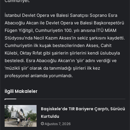
Cumhuriyet.
İstanbul Devlet Opera ve Balesi Sanatçısı Soprano Esra
Abacıoğlu Akcan ile Devlet Opera ve Balesi Başkorepetörü
Fügen Yiğitgil, Cumhuriyetin 100. yılı anısına İTÜ MİAM
Stüdyosu’nda Necil Kazım Akses’in sekiz şarkısını kaydetti.
Cumhuriyetin ilk kuşak bestecilerinden Akses, Cahit
Külebi, Oktay Rıfat gibi şairlerin şiirlerini kendi üslubuyla
besteledi. Esra Abacıoğlu Akcan’ın ‘şiir’ adını verdiği ve
‘müzikli şiir’ olarak da tanımladığı şiirleri ilk kez
profesyonel anlamda yorumlandı.
İlgili Makaleler
Başiskele’de TIR Bariyere Çarptı, Sürücü
Kurtuldu
Ağustos 7, 2026