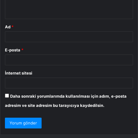
m
*
Ad
*
E-posta
*
İnternet sitesi
Daha sonraki yorumlarımda kullanılması için adım, e-posta
adresim ve site adresim bu tarayıcıya kaydedilsin.