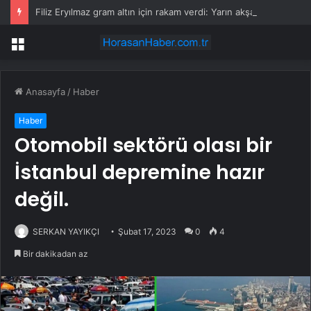
Filiz Eryılmaz gram altın için rakam verdi: Yarın akşama işaret etti
Menü
Anasayfa
/
Haber
Haber
Otomobil sektörü olası bir
İstanbul depremine hazır
değil.
SERKAN YAYIKÇI
Şubat 17, 2023
0
4
Bir dakikadan az