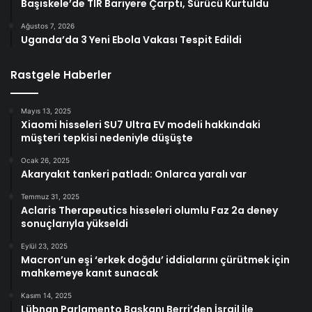
Başiskele’de TIR Bariyere Çarptı, Sürücü Kurtuldu
Ağustos 7, 2026
Uganda’da 3 Yeni Ebola Vakası Tespit Edildi
Rastgele Haberler
Mayıs 13, 2025
Xiaomi hisseleri SU7 Ultra EV modeli hakkındaki
müşteri tepkisi nedeniyle düşüşte
Ocak 26, 2025
Akaryakıt tankeri patladı: Onlarca yaralı var
Temmuz 31, 2025
Aclaris Therapeutics hisseleri olumlu Faz 2a deney
sonuçlarıyla yükseldi
Eylül 23, 2025
Macron’un eşi ‘erkek doğdu’ iddialarını çürütmek için
mahkemeye kanıt sunacak
Kasım 14, 2025
Lübnan Parlamento Başkanı Berri’den İsrail ile