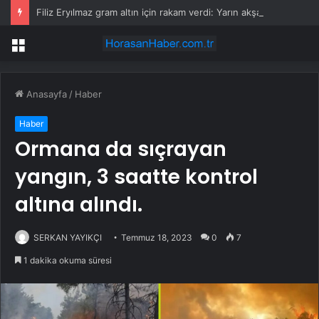
Filiz Eryılmaz gram altın için rakam verdi: Yarın akşama işaret etti
Menü
Anasayfa
/
Haber
Haber
Ormana da sıçrayan
yangın, 3 saatte kontrol
altına alındı.
SERKAN YAYIKÇI
Temmuz 18, 2023
0
7
1 dakika okuma süresi