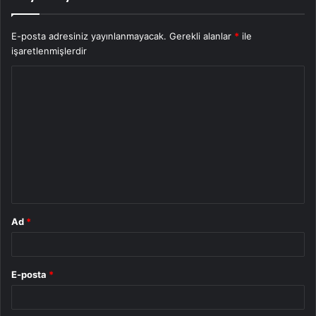
E-posta adresiniz yayınlanmayacak.
Gerekli alanlar
*
ile
işaretlenmişlerdir
Y
o
r
u
m
*
Ad
*
E-posta
*