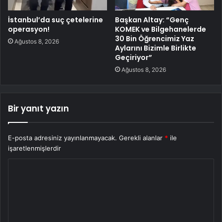
İstanbul’da suç çetelerine
Başkan Altay: “Genç
operasyon!
KOMEK ve Bilgehanelerde
30 Bin Öğrencimiz Yaz
Ağustos 8, 2026
Aylarını Bizimle Birlikte
Geçiriyor”
Ağustos 8, 2026
Bir yanıt yazın
E-posta adresiniz yayınlanmayacak.
Gerekli alanlar
*
ile
işaretlenmişlerdir
Y
o
r
u