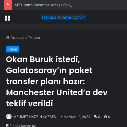
ABD, İran’a Savunma Amaçlı Saldırılar Düzenledi
Menü
Anasayfa
/
Haber
Haber
Okan Buruk istedi,
Galatasaray’ın paket
transfer planı hazır:
Manchester United’a dev
teklif verildi
MEHMET HAZBİN KAZBEK
Haziran 11, 2024
0
0
Bir dakikadan az