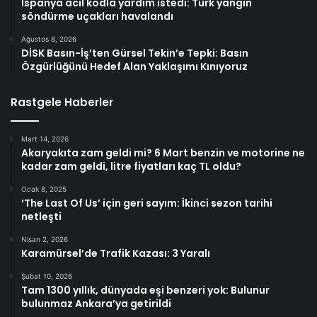
İspanya acil kodla yardım istedi: Türk yangın
söndürme uçakları havalandı
Ağustos 8, 2026
DİSK Basın-İş’ten Gürsel Tekin’e Tepki: Basın
Özgürlüğünü Hedef Alan Yaklaşımı Kınıyoruz
Rastgele Haberler
Mart 14, 2026
Akaryakıta zam geldi mi? 6 Mart benzin ve motorine ne
kadar zam geldi, litre fiyatları kaç TL oldu?
Ocak 8, 2025
‘The Last Of Us’ için geri sayım: İkinci sezon tarihi
netleşti
Nisan 2, 2026
Karamürsel’de Trafik Kazası: 3 Yaralı
Şubat 10, 2026
Tam 1300 yıllık, dünyada eşi benzeri yok: Bulunur
bulunmaz Ankara’ya getirildi