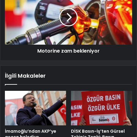
Motorine zam bekleniyor
İlgili Makaleler
İmamoğlu’ndan AKP’ye
DİSK Basın-İş’ten Gürsel
geçen belediye
Tekin’e Tepki: Basın