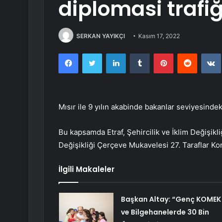
diplomasi trafiğ
SERKAN YAYIKÇI
Kasım 17, 2022
Facebook
Twitter
LinkedIn
Tumblr
Pinterest
Reddit
Mısır ile 9 yılın akabinde bakanlar seviyesindeki 
Bu kapsamda Etraf, Şehircilik ve İklim Değişikli
Değişikliği Çerçeve Mukavelesi 27. Taraflar Kon
İlgili Makaleler
Başkan Altay: “Genç KOMEK
ve Bilgehanelerde 30 Bin