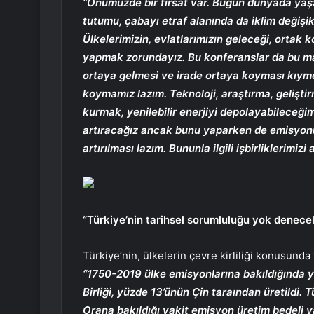
“Önümüzde bir fırsat var. Bugün dünyada y
tutumu, çabayı etraf alanında da iklim değişi
Ülkelerimizin, evlatlarımızın geleceği, ortak
yapmak zorundayız. Bu konferanslar da bu manad
ortaya gelmesi ve irade ortaya koyması kıymetl
koymamız lazım. Teknoloji, araştırma, gelişt
kurmak, yenilebilir enerjiyi depolayabileceğim
artıracağız ancak bunu yaparken de emisyonu 
artırılması lazım. Bununla ilgili işbirliklerimizi
“Türkiye’nin tarihsel sorumluluğu yok denece
Türkiye’nin, ülkelerin çevre kirliliği konusun
“1750-2019 ülke emisyonlarına bakıldığında y
Birliği, yüzde 13’ünün Çin taraından üretildi.
Orana bakıldığı vakit emisyon üretim bedeli y