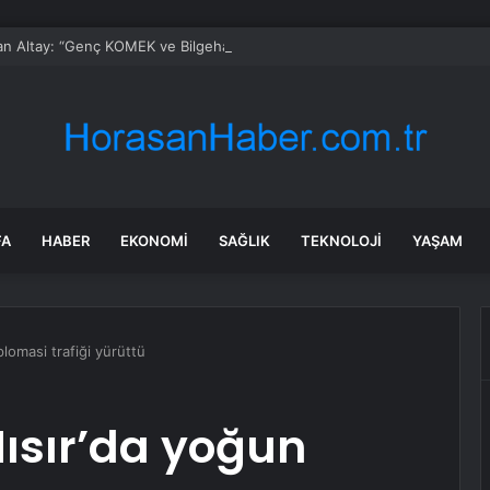
n Altay: “Genç KOMEK ve Bilgehanelerde 30 Bin Öğrencimiz Yaz Aylarını B
FA
HABER
EKONOMI
SAĞLIK
TEKNOLOJI
YAŞAM
lomasi trafiği yürüttü
ısır’da yoğun