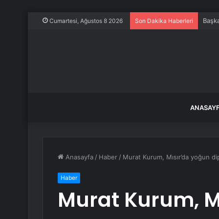
Başka
Cumartesi, Ağustos 8 2026
Son Dakika Haberleri
ANASAY
Anasayfa
/
Haber
/
Murat Kurum, Mısır’da yoğun dip
Haber
Murat Kurum, M