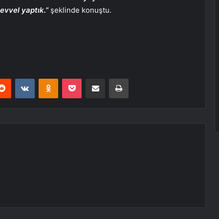
 evvel yaptık.”
şeklinde konuştu.
erest
Reddit
VKontakte
Odnoklassniki
Pocket
E-Posta ile paylaş
Yazdır