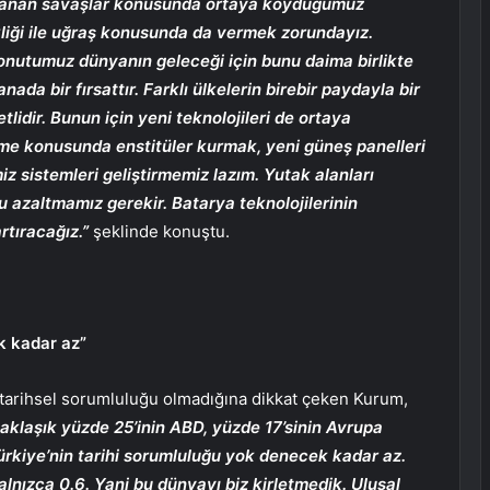
aşanan savaşlar konusunda ortaya koyduğumuz
kliği ile uğraş konusunda da vermek zorundayız.
 konutumuz dünyanın geleceği için bunu daima birlikte
a bir fırsattır. Farklı ülkelerin birebir paydayla bir
idir. Bunun için yeni teknolojileri de ortaya
irme konusunda enstitüler kurmak, yeni güneş panelleri
iz sistemleri geliştirmemiz lazım. Yutak alanları
azaltmamız gerekir. Batarya teknolojilerinin
 artıracağız.”
şeklinde konuştu.
k kadar az”
da tarihsel sorumluluğu olmadığına dikkat çeken Kurum,
aklaşık yüzde 25’inin ABD, yüzde 17’sinin Avrupa
 Türkiye’nin tarihi sorumluluğu yok denecek kadar az.
alnızca 0.6. Yani bu dünyayı biz kirletmedik. Ulusal