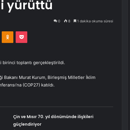
i yürüttü
0
8
1 dakika okuma süresi
VKontakte
Odnoklassniki
Pocket
birinci toplantı gerçekleştirildi.
ği Bakanı Murat Kurum, Birleşmiş Milletler İklim
feransı’na (COP27) katıldı.
Çin ve Mısır 70. yıl dönümünde ilişkileri
güçlendiriyor