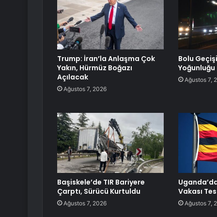
Trump: İran’la Anlaşma Çok
Bolu Geçiş
Yakın, Hürmüz Boğazı
Yoğunluğu
Açılacak
Ağustos 7, 
Ağustos 7, 2026
Başiskele’de TIR Bariyere
Uganda’da 
Çarptı, Sürücü Kurtuldu
Vakası Tesp
Ağustos 7, 2026
Ağustos 7, 