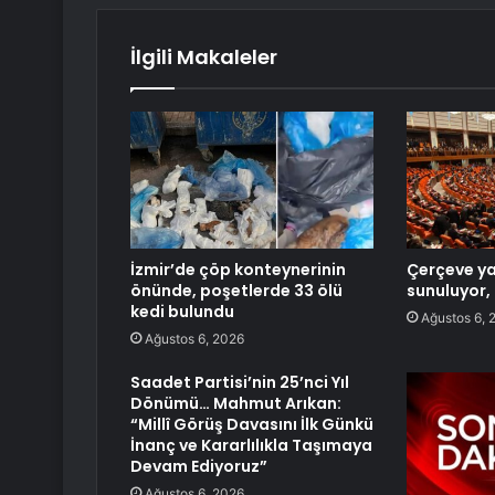
İlgili Makaleler
İzmir’de çöp konteynerinin
Çerçeve y
önünde, poşetlerde 33 ölü
sunuluyor, 
kedi bulundu
Ağustos 6, 
Ağustos 6, 2026
Saadet Partisi’nin 25’nci Yıl
Dönümü… Mahmut Arıkan:
“Millî Görüş Davasını İlk Günkü
İnanç ve Kararlılıkla Taşımaya
Devam Ediyoruz”
Ağustos 6, 2026