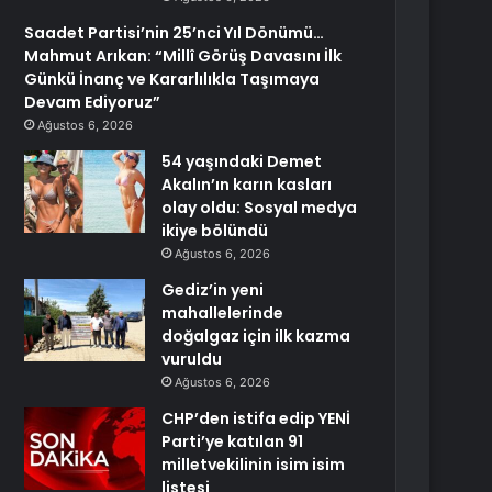
Saadet Partisi’nin 25’nci Yıl Dönümü…
Mahmut Arıkan: “Millî Görüş Davasını İlk
Günkü İnanç ve Kararlılıkla Taşımaya
Devam Ediyoruz”
Ağustos 6, 2026
54 yaşındaki Demet
Akalın’ın karın kasları
olay oldu: Sosyal medya
ikiye bölündü
Ağustos 6, 2026
Gediz’in yeni
mahallelerinde
doğalgaz için ilk kazma
vuruldu
Ağustos 6, 2026
CHP’den istifa edip YENİ
Parti’ye katılan 91
milletvekilinin isim isim
listesi