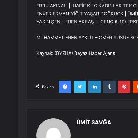
EBRU AKINAL | HAFİF KİLO KADINLAR TEK Ç
ENVER ERMAN-YİĞİT YAŞAR DOĞRUOK | ÜMİT 
YASİN ŞEN – EREN AKBAŞ | GENÇ (U19) ERKE
MUHAMMET EREN AYKUT – ÖMER YUSUF KÖSE |
Kaynak: (BYZHA) Beyaz Haber Ajansı
Facebook
Twitter
LinkedIn
Tumblr
Pint
Paylaş
ÜMİT SAVĞA