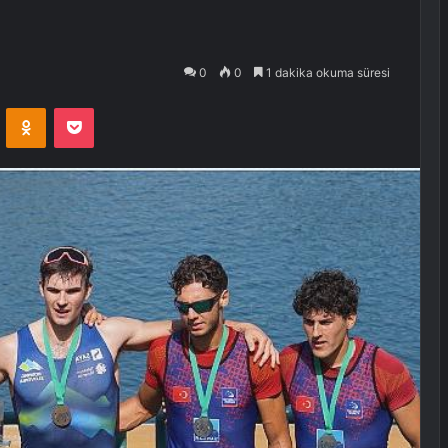
0
0
1 dakika okuma süresi
VKontakte
Odnoklassniki
Pocket