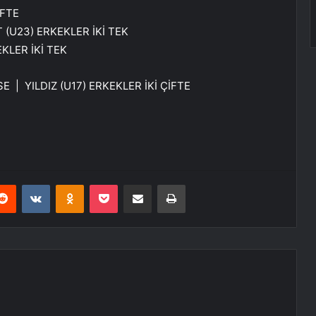
İFTE
(U23) ERKEKLER İKİ TEK
KLER İKİ TEK
 YILDIZ (U17) ERKEKLER İKİ ÇİFTE
erest
Reddit
VKontakte
Odnoklassniki
Pocket
E-Posta ile paylaş
Yazdır