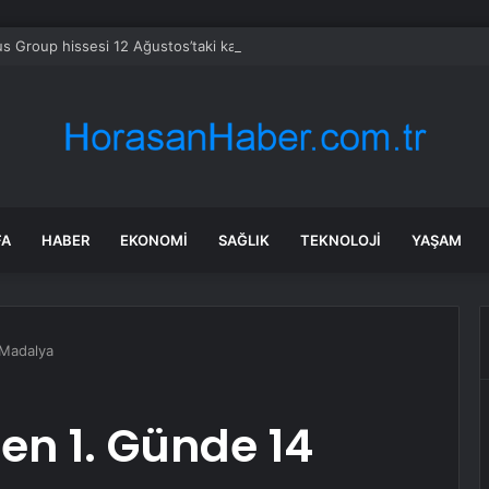
s Group hissesi 12 Ağustos’taki kazanç raporunda %13 hareket edebilir
FA
HABER
EKONOMI
SAĞLIK
TEKNOLOJI
YAŞAM
 Madalya
den 1. Günde 14