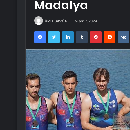
Madalya
ÜMİT SAVĞA
Nisan 7, 2024
Facebook
Twitter
LinkedIn
Tumblr
Pinterest
Reddit