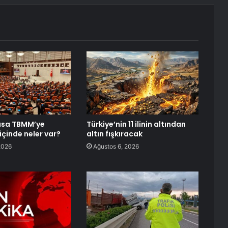
asa TBMM’ye
Türkiye’nin 11 ilinin altından
içinde neler var?
altın fışkıracak
2026
Ağustos 6, 2026