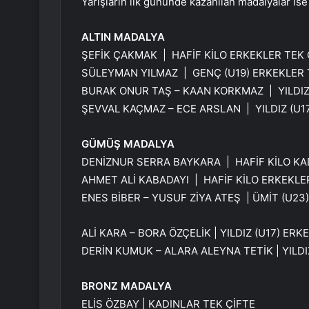
Yarışların ilk gününde kazanılan madalyalar ise 
ALTIN MADALYA
ŞEFİK ÇAKMAK | HAFİF KİLO ERKEKLER TEK 
SÜLEYMAN YILMAZ | GENÇ (U19) ERKEKLER 
BURAK ONUR TAŞ – KAAN KORKMAZ | YILDIZ 
ŞEVVAL KAÇMAZ – ECE ARSLAN | YILDIZ (U17
GÜMÜŞ MADALYA
DENİZNUR SERRA BAYKARA | HAFİF KİLO KA
AHMET ALİ KABADAYI | HAFİF KİLO ERKEKLE
ENES BİBER – YUSUF ZİYA ATEŞ | ÜMİT (U23)
ALİ KARA – BORA ÖZÇELİK | YILDIZ (U17) ERKE
DERİN KUMUK – ALARA ALEYNA TETİK | YILDIZ
BRONZ MADALYA
ELİS ÖZBAY | KADINLAR TEK ÇİFTE