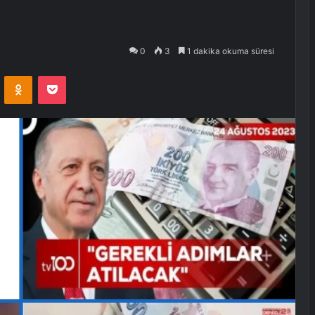
0
3
1 dakika okuma süresi
VKontakte
Odnoklassniki
Pocket