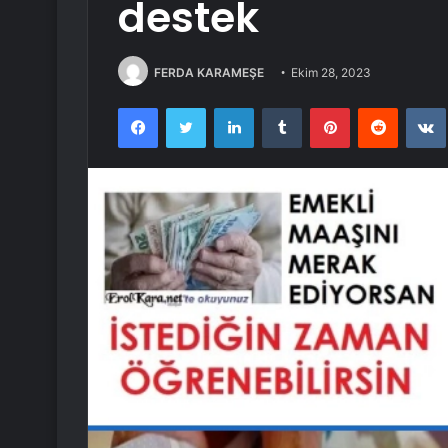
destek
FERDA KARAMEŞE
Ekim 28, 2023
Facebook
Twitter
LinkedIn
Tumblr
Pinterest
Reddit