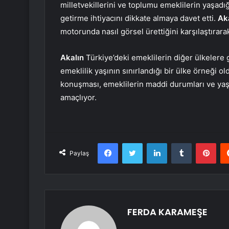
milletvekillerini ve toplumu emeklilerin yaşadığ
getirme ihtiyacını dikkate almaya davet etti.
Ak
motorunda nasıl görsel ürettiğini karşılaştırara
Akalın
Türkiye’deki emeklilerin diğer ülkelere g
emeklilik yaşının sınırlandığı bir ülke örneği ol
konuşması, emeklilerin maddi durumları ve yaş
amaçlıyor.
Facebook
Twitter
LinkedIn
Tumblr
Pint
Paylaş
FERDA KARAMEŞE