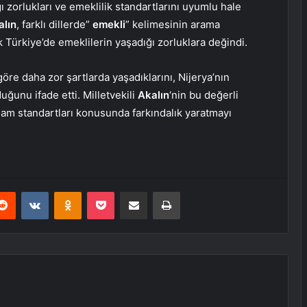
ı zorlukları ve emeklilik standartlarını uyumlu hale
alın
, farklı dillerde”
emekli
” kelimesinin arama
k Türkiye’de emeklilerin yaşadığı zorluklara değindi.
öre daha zor şartlarda yaşadıklarını, Nijerya’nın
duğunu ifade etti. Milletvekili
Akalın
‘nin bu değerli
am standartları konusunda farkındalık yaratmayı
erest
Reddit
VKontakte
Odnoklassniki
Pocket
E-Posta ile paylaş
Yazdır