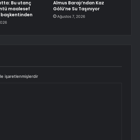
ıtta: Bu utanç
Almus Barajı’ndan Kaz
üntü maalesef
Gölü’ne Su Taşınıyor
n başkentinden
Ağustos 7, 2026
2026
le işaretlenmişlerdir