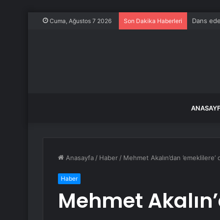
Dans eden
Cuma, Ağustos 7 2026
Son Dakika Haberleri
ANASAY
Anasayfa
/
Haber
/
Mehmet Akalın’dan ’emeklilere’ 
Haber
Mehmet Akalın’d