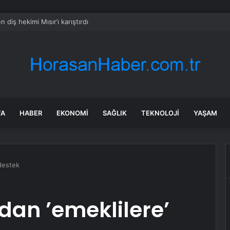
 diş hekimi Mısır’ı karıştırdı
FA
HABER
EKONOMI
SAĞLIK
TEKNOLOJI
YAŞAM
destek
an ’emeklilere’