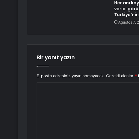
Her anı kay
verici gör
Türkiye’ni
Ağustos 7, 
Bir yanıt yazın
E-posta adresiniz yayınlanmayacak.
Gerekli alanlar
*
i
Y
o
r
u
m
*