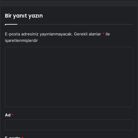
Bir yanıt yazın
E-posta adresiniz yayınlanmayacak.
Gerekli alanlar
*
ile
işaretlenmişlerdir
Y
o
r
u
m
*
Ad
*
E-posta
*