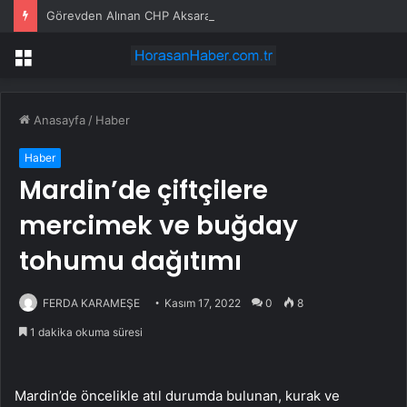
Görevden Alınan CHP Aksaray İl Başkanı Özdemir Parti Binasından Ayrıldı
Menü
Anasayfa
/
Haber
Haber
Mardin’de çiftçilere
mercimek ve buğday
tohumu dağıtımı
FERDA KARAMEŞE
Kasım 17, 2022
0
8
1 dakika okuma süresi
Mardin’de öncelikle atıl durumda bulunan, kurak ve