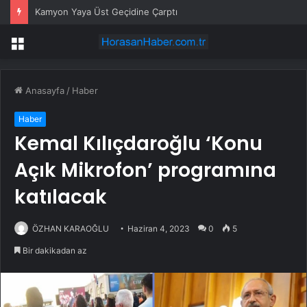
Kamyon Yaya Üst Geçidine Çarptı
Menü
Anasayfa
/
Haber
Haber
Kemal Kılıçdaroğlu ‘Konu
Açık Mikrofon’ programına
katılacak
ÖZHAN KARAOĞLU
Haziran 4, 2023
0
5
Bir dakikadan az