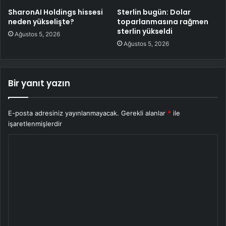
SharonAI Holdings hissesi
Sterlin bugün: Dolar
neden yükselişte?
toparlanmasına rağmen
sterlin yükseldi
Ağustos 5, 2026
Ağustos 5, 2026
Bir yanıt yazın
E-posta adresiniz yayınlanmayacak.
Gerekli alanlar
*
ile
işaretlenmişlerdir
Y
o
r
u
m
*