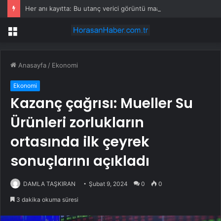
Her anı kayıtta: Bu utanç verici görüntü maalesef Türkiye’nin başkentinden
Menü
Anasayfa
/
Ekonomi
Ekonomi
Kazanç çağrısı: Mueller Su
Ürünleri zorlukların
ortasında ilk çeyrek
sonuçlarını açıkladı
DAMLA TAŞKIRAN
Şubat 9, 2024
0
0
3 dakika okuma süresi