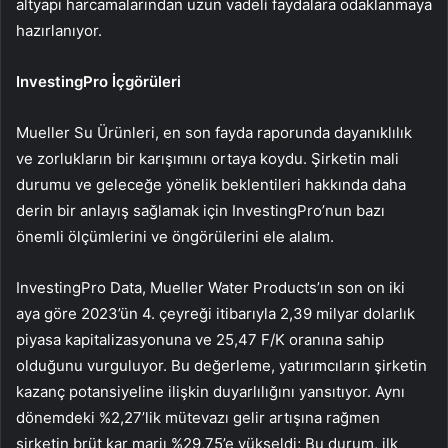
altyapı harcamalarından uzun vadeli faydalara odaklanmaya
hazırlanıyor.
InvestingPro İçgörüleri
Mueller Su Ürünleri, en son fayda raporunda dayanıklılık
ve zorlukların bir karışımını ortaya koydu. Şirketin mali
durumu ve geleceğe yönelik beklentileri hakkında daha
derin bir anlayış sağlamak için InvestingPro’nun bazı
önemli ölçümlerini ve öngörülerini ele alalım.
InvestingPro Data, Mueller Water Products’ın son on iki
aya göre 2023’ün 4. çeyreği itibarıyla 2,39 milyar dolarlık
piyasa kapitalizasyonuna ve 25,47 F/K oranına sahip
olduğunu vurguluyor. Bu değerleme, yatırımcıların şirketin
kazanç potansiyeline ilişkin duyarlılığını yansıtıyor. Aynı
dönemdeki %2,27’lik mütevazı gelir artışına rağmen
şirketin brüt kar marjı %29,75’e yükseldi; Bu durum, ilk