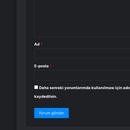
r
u
m
*
Ad
*
E-posta
*
Daha sonraki yorumlarımda kullanılması için adı
kaydedilsin.