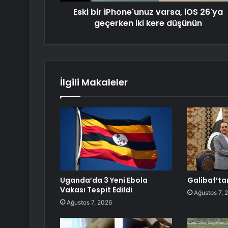
Eski bir iPhone'unuz varsa, iOS 26'ya
geçerken iki kere düşünün
İlgili Makaleler
Uganda’da 3 Yeni Ebola
Galibaf’ta
Vakası Tespit Edildi
Ağustos 7, 
Ağustos 7, 2026