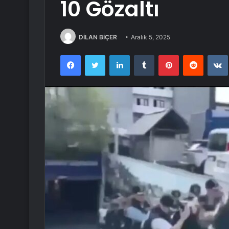
10 Gözaltı
DİLAN BİÇER
Aralık 5, 2025
Facebook
Twitter
LinkedIn
Tumblr
Pinterest
Reddit