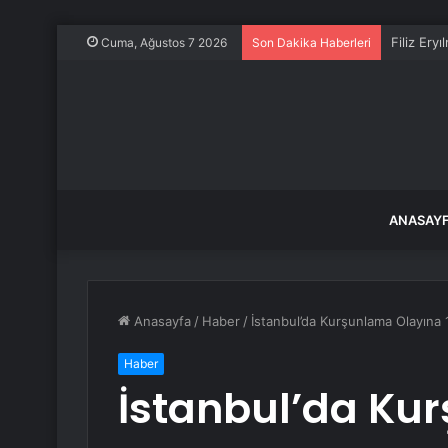
Filiz Ery
Cuma, Ağustos 7 2026
Son Dakika Haberleri
ANASAY
Anasayfa
/
Haber
/
İstanbul’da Kurşunlama Olayına 
Haber
İstanbul’da Ku