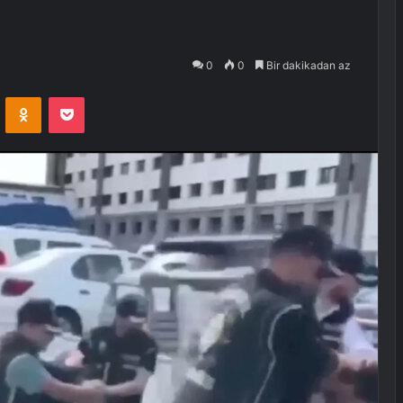
0
0
Bir dakikadan az
VKontakte
Odnoklassniki
Pocket