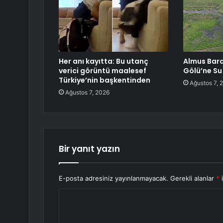
Her anı kayıtta: Bu utanç
Almus Bara
verici görüntü maalesef
Gölü’ne Su
Türkiye’nin başkentinden
Ağustos 7, 
Ağustos 7, 2026
Bir yanıt yazın
E-posta adresiniz yayınlanmayacak.
Gerekli alanlar
*
i
Y
o