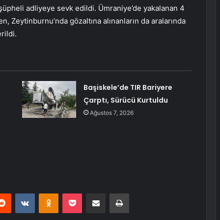
 şüpheli adliyeye sevk edildi. Ümraniye’de yakalanan 4
en, Zeytinburnu’nda gözaltına alınanların da aralarında
ildi.
Başiskele’de TIR Bariyere
Çarptı, Sürücü Kurtuldu
Ağustos 7, 2026
erest
Reddit
VKontakte
Odnoklassniki
Pocket
E-Posta ile paylaş
Yazdır