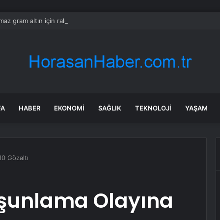
ılmaz gram altın için rakam verdi: Yarın akşama işaret etti
FA
HABER
EKONOMI
SAĞLIK
TEKNOLOJI
YAŞAM
10 Gözaltı
rşunlama Olayına