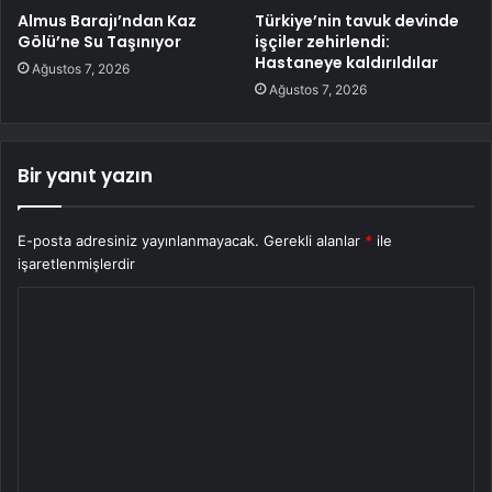
Almus Barajı’ndan Kaz
Türkiye’nin tavuk devinde
Gölü’ne Su Taşınıyor
işçiler zehirlendi:
Hastaneye kaldırıldılar
Ağustos 7, 2026
Ağustos 7, 2026
Bir yanıt yazın
E-posta adresiniz yayınlanmayacak.
Gerekli alanlar
*
ile
işaretlenmişlerdir
Y
o
r
u
m
*