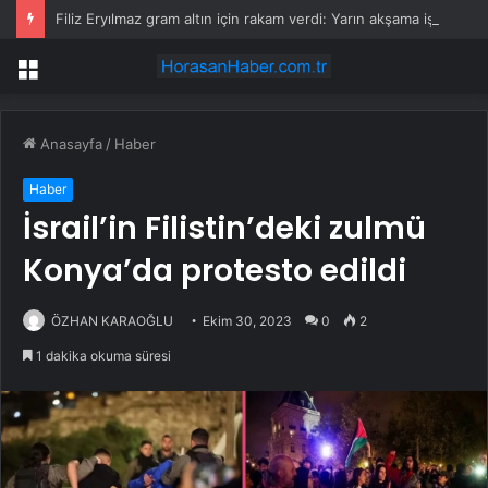
Filiz Eryılmaz gram altın için rakam verdi: Yarın akşama işaret etti
Menü
Anasayfa
/
Haber
Haber
İsrail’in Filistin’deki zulmü
Konya’da protesto edildi
ÖZHAN KARAOĞLU
Ekim 30, 2023
0
2
1 dakika okuma süresi