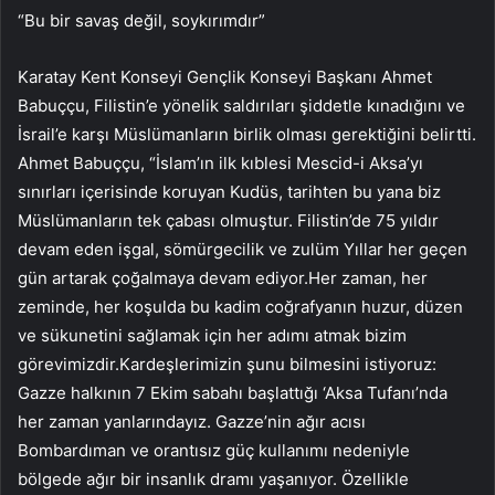
“Bu bir savaş değil, soykırımdır”
Karatay Kent Konseyi Gençlik Konseyi Başkanı Ahmet
Babuççu, Filistin’e yönelik saldırıları şiddetle kınadığını ve
İsrail’e karşı Müslümanların birlik olması gerektiğini belirtti.
Ahmet Babuççu, “İslam’ın ilk kıblesi Mescid-i Aksa’yı
sınırları içerisinde koruyan Kudüs, tarihten bu yana biz
Müslümanların tek çabası olmuştur. Filistin’de 75 yıldır
devam eden işgal, sömürgecilik ve zulüm Yıllar her geçen
gün artarak çoğalmaya devam ediyor.Her zaman, her
zeminde, her koşulda bu kadim coğrafyanın huzur, düzen
ve sükunetini sağlamak için her adımı atmak bizim
görevimizdir.Kardeşlerimizin şunu bilmesini istiyoruz:
Gazze halkının 7 Ekim sabahı başlattığı ‘Aksa Tufanı’nda
her zaman yanlarındayız. Gazze’nin ağır acısı
Bombardıman ve orantısız güç kullanımı nedeniyle
bölgede ağır bir insanlık dramı yaşanıyor. Özellikle