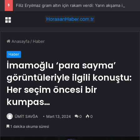
Filiz Eryılmaz gram altın için rakam verdi: Yarın akşama işaret etti
Menü
Anasayfa
/
Haber
Haber
İmamoğlu ‘para sayma’
görüntüleriyle ilgili konuştu:
Her seçim öncesi bir
kumpas…
ÜMİT SAVĞA
Mart 13, 2024
0
0
1 dakika okuma süresi