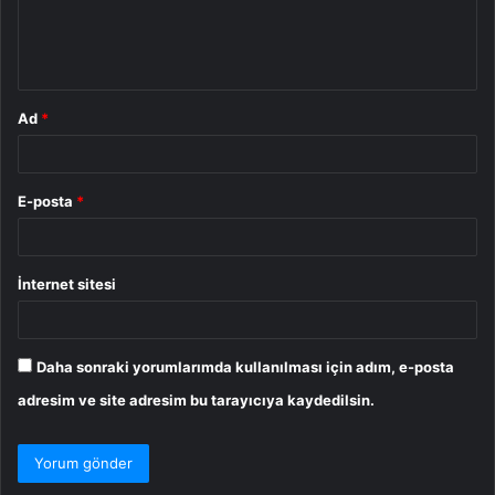
m
*
Ad
*
E-posta
*
İnternet sitesi
Daha sonraki yorumlarımda kullanılması için adım, e-posta
adresim ve site adresim bu tarayıcıya kaydedilsin.