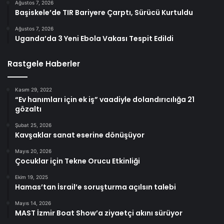
Ağustos 7, 2026
Başiskele’de TIR Bariyere Çarptı, Sürücü Kurtuldu
Ağustos 7, 2026
Uganda’da 3 Yeni Ebola Vakası Tespit Edildi
Rastgele Haberler
Kasım 29, 2022
“Ev hanımları için ek iş” vaadiyle dolandırıcılığa 21
gözaltı
Şubat 25, 2026
Kavşaklar sanat eserine dönüşüyor
Mayıs 20, 2026
Çocuklar için Tekne Orucu Etkinliği
Ekim 19, 2025
Hamas’tan İsrail’e soruşturma açılsın talebi
Mayıs 14, 2026
MAST İzmir Boat Show’a ziyaetçi akını sürüyor