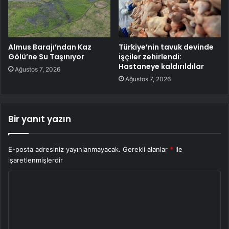
Almus Barajı’ndan Kaz
Türkiye’nin tavuk devinde
Gölü’ne Su Taşınıyor
işçiler zehirlendi:
Hastaneye kaldırıldılar
Ağustos 7, 2026
Ağustos 7, 2026
Bir yanıt yazın
E-posta adresiniz yayınlanmayacak.
Gerekli alanlar
*
ile
işaretlenmişlerdir
Y
o
r
u