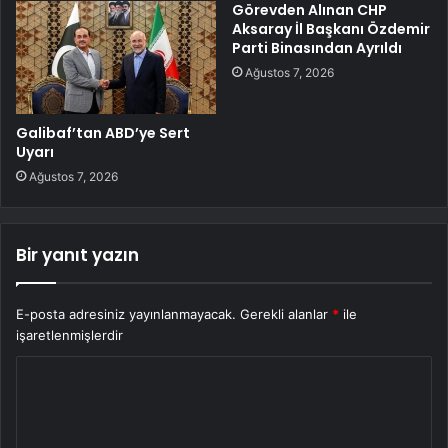
Görevden Alınan CHP
Aksaray İl Başkanı Özdemir
Parti Binasından Ayrıldı
Ağustos 7, 2026
Galibaf’tan ABD’ye Sert
Uyarı
Ağustos 7, 2026
Bir yanıt yazın
E-posta adresiniz yayınlanmayacak.
Gerekli alanlar
*
ile
işaretlenmişlerdir
Y
o
r