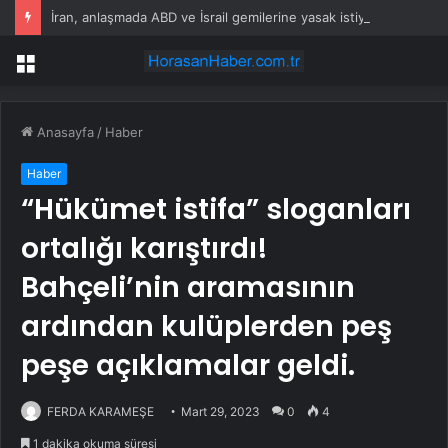
İran, anlaşmada ABD ve İsrail gemilerine yasak istiyor
Menü
Anasayfa
/
Haber
Haber
“Hükümet istifa” sloganları
ortalığı karıştırdı!
Bahçeli’nin aramasının
ardından kulüplerden peş
peşe açıklamalar geldi.
FERDA KARAMEŞE
Mart 29, 2023
0
4
1 dakika okuma süresi