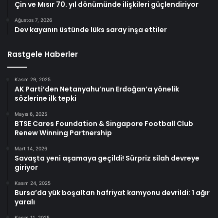
Çin ve Mısır 70. yıl dönümünde ilişkileri güçlendiriyor
Ağustos 7, 2026
Dev kayanın üstünde lüks saray inşa ettiler
Rastgele Haberler
Kasım 29, 2025
AK Parti’den Netanyahu’nun Erdoğan’a yönelik
sözlerine ilk tepki
Mayıs 6, 2025
BTSE Cares Foundation & Singapore Football Club
Renew Winning Partnership
Mart 14, 2026
Savaşta yeni aşamaya geçildi! Sürpriz silah devreye
giriyor
Kasım 24, 2025
Bursa’da yük boşaltan hafriyat kamyonu devrildi: 1 ağır
yaralı
Kasım 11, 2025