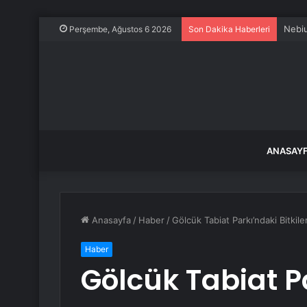
Nebiu
Perşembe, Ağustos 6 2026
Son Dakika Haberleri
ANASAY
Anasayfa
/
Haber
/
Gölcük Tabiat Parkı’ndaki Bitkil
Haber
Gölcük Tabiat P