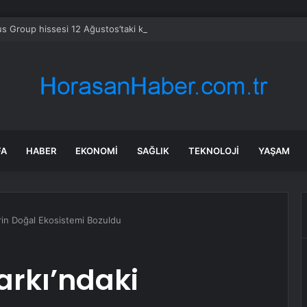
s Group hissesi 12 Ağustos’taki kazanç raporunda %13 hareket edebilir
FA
HABER
EKONOMI
SAĞLIK
TEKNOLOJI
YAŞAM
erin Doğal Ekosistemi Bozuldu
arkı’ndaki