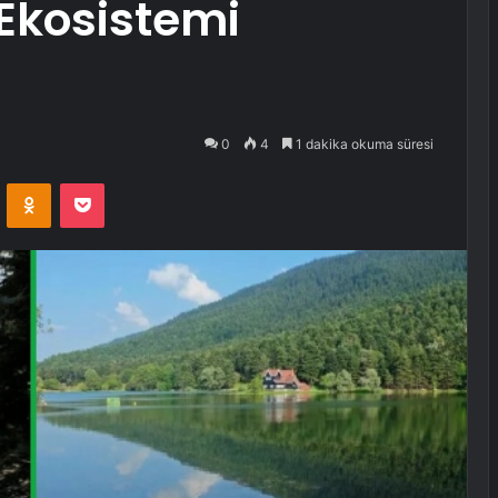
 Ekosistemi
0
4
1 dakika okuma süresi
VKontakte
Odnoklassniki
Pocket