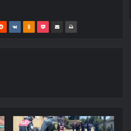
erest
Reddit
VKontakte
Odnoklassniki
Pocket
E-Posta ile paylaş
Yazdır