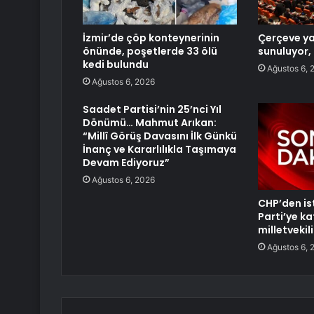
İzmir’de çöp konteynerinin
Çerçeve y
önünde, poşetlerde 33 ölü
sunuluyor, 
kedi bulundu
Ağustos 6, 
Ağustos 6, 2026
Saadet Partisi’nin 25’nci Yıl
Dönümü… Mahmut Arıkan:
“Millî Görüş Davasını İlk Günkü
İnanç ve Kararlılıkla Taşımaya
Devam Ediyoruz”
Ağustos 6, 2026
CHP’den ist
Parti’ye ka
milletvekili
Ağustos 6, 