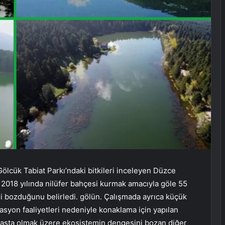
 Gölcük Tabiat Parkı’ndaki bitkileri inceleyen Düzce
2018 yılında nilüfer bahçesi kurmak amacıyla göle 55
mi bozduğunu belirledi. gölün. Çalışmada ayrıca küçük
easyon faaliyetleri nedeniyle konaklama için yapılan
 başta olmak üzere ekosistemin dengesini bozan diğer