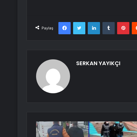
Facebook
Twitter
LinkedIn
Tumblr
Pint
Paylaş
SERKAN YAYIKÇI