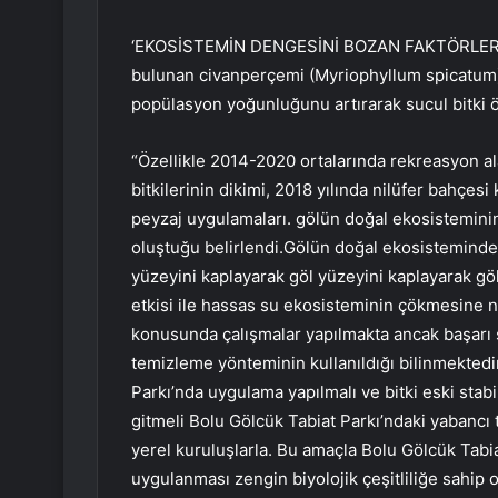
‘EKOSİSTEMİN DENGESİNİ BOZAN FAKTÖRLER ART
bulunan civanperçemi (Myriophyllum spicatum),
popülasyon yoğunluğunu artırarak sucul bitki ö
“Özellikle 2014-2020 ortalarında rekreasyon al
bitkilerinin dikimi, 2018 yılında nilüfer bahçesi
peyzaj uygulamaları. gölün doğal ekosistemini
oluştuğu belirlendi.Gölün doğal ekosisteminde
yüzeyini kaplayarak göl yüzeyini kaplayarak gö
etkisi ile hassas su ekosisteminin çökmesine n
konusunda çalışmalar yapılmakta ancak başarı
temizleme yönteminin kullanıldığı bilinmektedi
Parkı’nda uygulama yapılmalı ve bitki eski stabi
gitmeli Bolu Gölcük Tabiat Parkı’ndaki yabancı t
yerel kuruluşlarla. Bu amaçla Bolu Gölcük Tabi
uygulanması zengin biyolojik çeşitliliğe sahip 