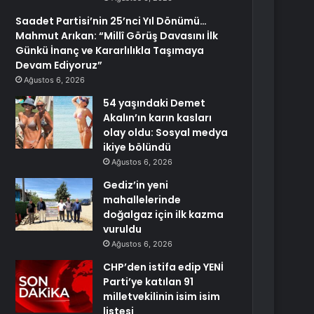
Saadet Partisi’nin 25’nci Yıl Dönümü…
Mahmut Arıkan: “Millî Görüş Davasını İlk
Günkü İnanç ve Kararlılıkla Taşımaya
Devam Ediyoruz”
Ağustos 6, 2026
54 yaşındaki Demet
Akalın’ın karın kasları
olay oldu: Sosyal medya
ikiye bölündü
Ağustos 6, 2026
Gediz’in yeni
mahallelerinde
doğalgaz için ilk kazma
vuruldu
Ağustos 6, 2026
CHP’den istifa edip YENİ
Parti’ye katılan 91
milletvekilinin isim isim
listesi