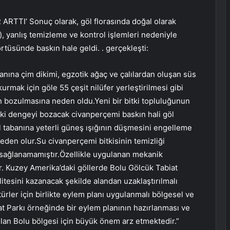
TI’ Sonuç olarak, göl florasında doğal olarak
 yanlış temizleme ve kontrol işlemleri nedeniyle
rtüsünde baskın hale geldi. . gerçekleşti:
anına çim dikimi, egzotik ağaç ve çalılardan oluşan süs
 kurmak için göle 55 çeşit nilüfer yerleştirilmesi gibi
n bozulmasına neden oldu.Yeni bir bitki topluluğunun
ki dengeyi bozacak civanperçemi baskın hali göl
l tabanına yeterli güneş ışığının düşmesini engelleme
eden olur.Su civanperçemi bitkisinin temizliği
 sağlanamamıştır.Özellikle uygulanan mekanik
r. Kuzey Amerika’daki göllerde Bolu Gölcük Tabiat
litesini kazanacak şekilde alandan uzaklaştırılmalı
ürler için birlikte eylem planı uygulanmalı bölgesel ve
at Parkı örneğinde bir eylem planının hazırlanması ve
olan Bolu bölgesi için büyük önem arz etmektedir.”