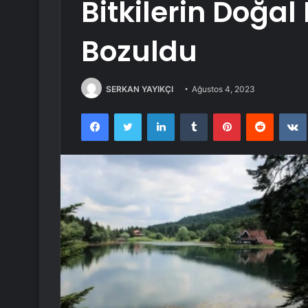
Bitkilerin Doğal
Bozuldu
SERKAN YAYIKÇI
Ağustos 4, 2023
Facebook
Twitter
LinkedIn
Tumblr
Pinterest
Reddit