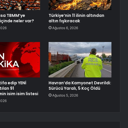
asa TBMM’ye
Türkiye’nin 11 ilinin altından
içinde neler var?
altın fışkıracak
2026
Ağustos 6, 2026
ifa edip YENİ
Havran’da Kamyonet Devrildi:
tılan 91
Sürücü Yaralı, 5 Koç Öldü
nin isim isim listesi
Ağustos 5, 2026
2026