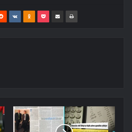
erest
Reddit
VKontakte
Odnoklassniki
Pocket
E-Posta ile paylaş
Yazdır