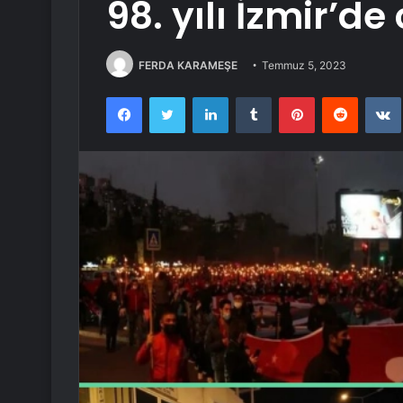
98. yılı İzmir’d
FERDA KARAMEŞE
Temmuz 5, 2023
Facebook
Twitter
LinkedIn
Tumblr
Pinterest
Reddit