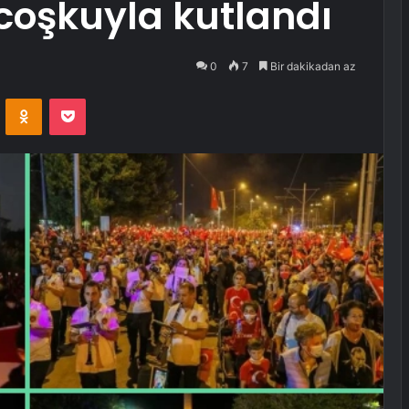
e coşkuyla kutlandı
0
7
Bir dakikadan az
VKontakte
Odnoklassniki
Pocket