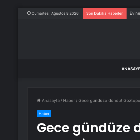
Evine
Cumartesi, Ağustos 8 2026
Son Dakika Haberleri
ANASAY
Anasayfa
/
Haber
/
Gece gündüze döndü! Göztepe’nin
Haber
Gece gündüze d