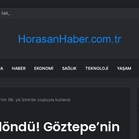
 tadilat yapan çift, gizli bölmede deste deste para buldu
FA
HABER
EKONOMI
SAĞLIK
TEKNOLOJI
YAŞAM
 98. yılı İzmir’de coşkuyla kutlandı
öndü! Göztepe’nin