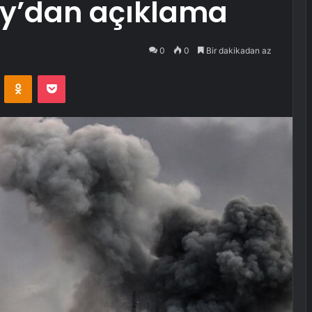
ray’dan açıklama
0
0
Bir dakikadan az
VKontakte
Odnoklassniki
Pocket