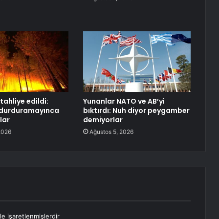
 tahliye edildi:
Yunanlar NATO ve AB’yi
ı durduramayınca
bıktırdı: Nuh diyor peygamber
lar
demiyorlar
2026
Ağustos 5, 2026
le işaretlenmişlerdir