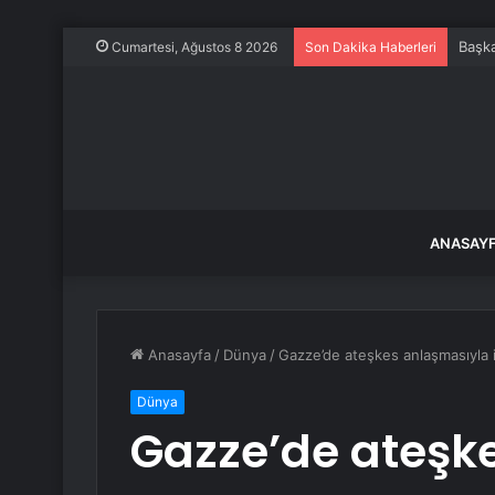
Başka
Cumartesi, Ağustos 8 2026
Son Dakika Haberleri
ANASAY
Anasayfa
/
Dünya
/
Gazze’de ateşkes anlaşmasıyla i
Dünya
Gazze’de ateşk