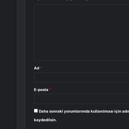
Y
o
r
u
m
*
Ad
*
E-posta
*
Daha sonraki yorumlarımda kullanılması için adı
kaydedilsin.