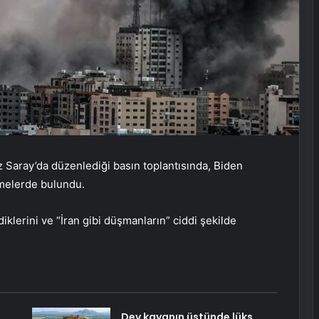
 Saray’da düzenlediği basın toplantısında, Biden
rmelerde bulundu.
diklerini ve “İran gibi düşmanların” ciddi şekilde
Dev kayanın üstünde lüks