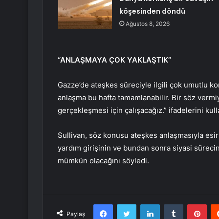
köşesinden döndü
Ağustos 8, 2026
“ANLAŞMAYA ÇOK YAKLAŞTIK”
Gazze’de ateşkes süreciyle ilgili çok umutlu k
anlaşma bu hafta tamamlanabilir. Bir söz ve
gerçekleşmesi için çalışacağız.” ifadelerini kull
Sullivan, söz konusu ateşkes anlaşmasıyla esir
yardım girişinin ve bundan sonra siyasi sürec
mümkün olacağını söyledi.
Facebook
Twitter
LinkedIn
Tumblr
Pint
Paylaş