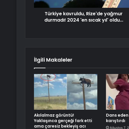
Türkiye kavruldu, Rize'de yağmur
durmadı! 2024 'en sıcak yıl' oldu...
İlgili Makaleler
Akılalmaz görüntü!
Dans eden d
Yaklaşınca gerçeği fark etti
karıştırdı
ama çaresiz bekleyiş acı
Ağustos 7, 