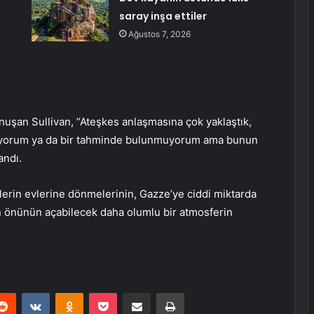
saray inşa ettiler
Ağustos 7, 2026
onuşan Sullivan, “Ateşkes anlaşmasına çok yaklaştık,
rmiyorum ya da bir tahminde bulunmuyorum ama bunun
andı.
lerin evlerine dönmelerinin, Gazze’ye ciddi miktarda
in önünün açabilecek daha olumlu bir atmosferin
erest
Reddit
VKontakte
Odnoklassniki
Pocket
E-Posta ile paylaş
Yazdır