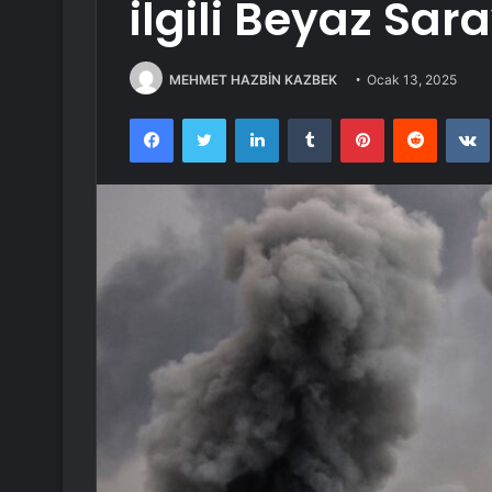
ilgili Beyaz Sa
MEHMET HAZBİN KAZBEK
Ocak 13, 2025
Facebook
Twitter
LinkedIn
Tumblr
Pinterest
Reddit