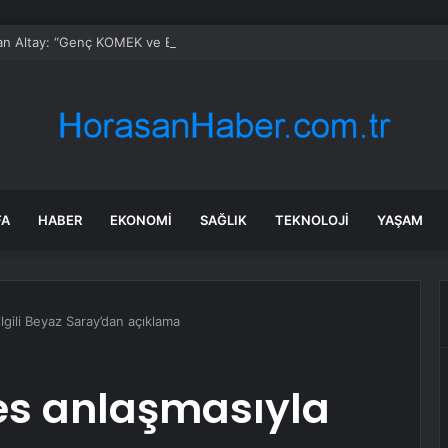
n Altay: “Genç KOMEK ve Bilgehanelerde 30 Bin Öğrencimiz Yaz Aylarını B
FA
HABER
EKONOMI
SAĞLIK
TEKNOLOJI
YAŞAM
lgili Beyaz Saray’dan açıklama
es anlaşmasıyla