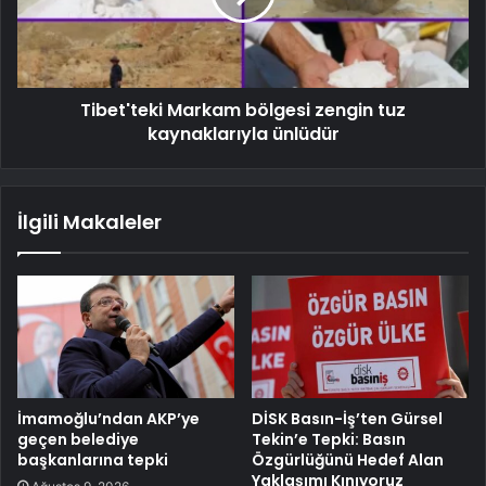
Tibet'teki Markam bölgesi zengin tuz
kaynaklarıyla ünlüdür
İlgili Makaleler
İmamoğlu’ndan AKP’ye
DİSK Basın-İş’ten Gürsel
geçen belediye
Tekin’e Tepki: Basın
başkanlarına tepki
Özgürlüğünü Hedef Alan
Yaklaşımı Kınıyoruz