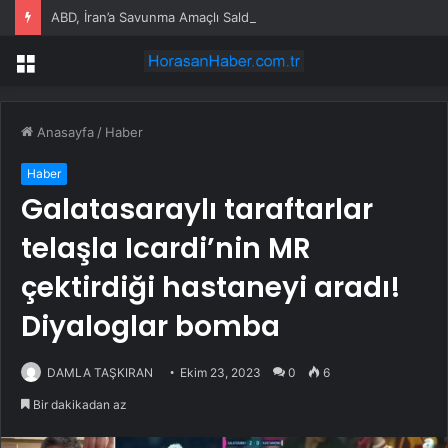
ABD, İran’a Savunma Amaçlı Saldırılar Düzenledi
Menü
Anasayfa
/
Haber
Haber
Galatasaraylı taraftarlar
telaşla Icardi’nin MR
çektirdiği hastaneyi aradı!
Diyaloglar bomba
DAMLA TAŞKIRAN
Ekim 23, 2023
0
6
Bir dakikadan az