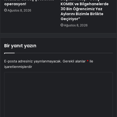
operasyon!
KOMEK ve Bilgehanelerde
30 Bin Öğrencimiz Yaz
Ağustos 8, 2026
Aylarını Bizimle Birlikte
Geçiriyor”
Ağustos 8, 2026
Bir yanıt yazın
E-posta adresiniz yayınlanmayacak.
Gerekli alanlar
*
ile
işaretlenmişlerdir
Y
o
r
u
m
*