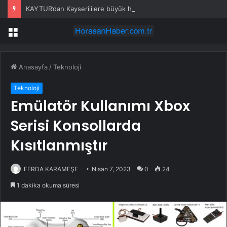
KAYTUR’dan Kayserililere büyük hizmetler
Menü
Anasayfa
/
Teknoloji
Teknoloji
Emülatör Kullanımı Xbox
Serisi Konsollarda
Kısıtlanmıştır
FERDA KARAMEŞE
Nisan 7, 2023
0
24
1 dakika okuma süresi