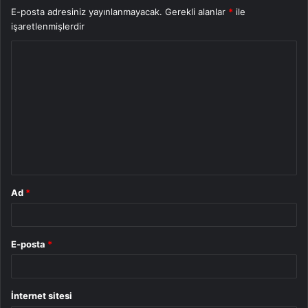
E-posta adresiniz yayınlanmayacak.
Gerekli alanlar
*
ile
işaretlenmişlerdir
Y
o
r
u
m
*
Ad
*
E-posta
*
İnternet sitesi