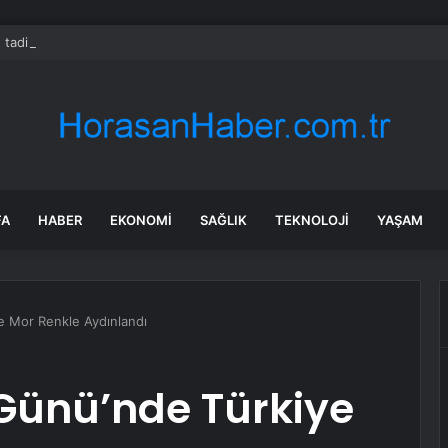
 tadilat yapan çift, gizli bölmede deste deste para buldu
FA
HABER
EKONOMI
SAĞLIK
TEKNOLOJI
YAŞAM
e Mor Renkle Aydınlandı
 Günü’nde Türkiye