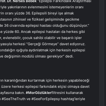
Prof. Dr. Nerses Bebek
“Epilepsi Farkındalık Araştırması
riyle yakınlarının evlenmesini istemeyenlerin oranı
n oranı yüzde 36. Epilepsili bireyi işe almak
stasının zihinsel ve fiziksel gelişiminde gecikme
e 36 civarında epilepsi hastası olduğunu düşünüyor.”
ise yüzde 60. Ancak epilepsi hastaları da herkes gibi
, evlenebilir, çocuk sahibi olabilir ve başarılı işler
panyasıyla herkesi “Gerçeği Görmeye” davet ediyoruz.
kındalığın ışığıyla aydınlatmak için herkesin epilepsi
e değişimin modülü olması gerekiyor” dedi.
arın karanlığından kurtarmak için herkesin yapabileceği
üzere herkesi epilepsi farkındalık elçisi olmaya davet
sayfasına bakın.
#MorGözlükler
filtresini kullanarak
ızı #SeeTheTruth ve #SeeForEpilepsy hashtag’leriyle