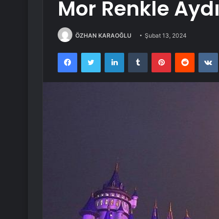
Mor Renkle Ayd
ÖZHAN KARAOĞLU
Şubat 13, 2024
Facebook
Twitter
LinkedIn
Tumblr
Pinterest
Reddit