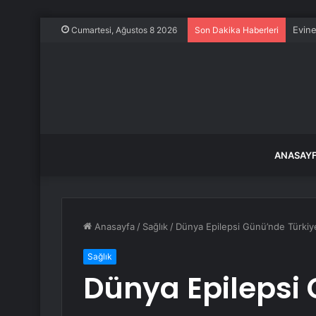
Evine
Cumartesi, Ağustos 8 2026
Son Dakika Haberleri
ANASAY
Anasayfa
/
Sağlık
/
Dünya Epilepsi Günü’nde Türkiy
Sağlık
Dünya Epilepsi