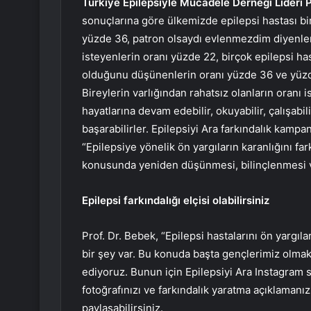
Türkiye Epilepsiyle Mücadele Derneği Lideri 
sonuçlarına göre ülkemizde epilepsi hastası bi
yüzde 36, patron olsaydı evlenmezdim diyenleri
isteyenlerin oranı yüzde 22, birçok epilepsi ha
olduğunu düşünenlerin oranı yüzde 36 ve yüzd
Bireylerin varlığından rahatsız olanların oranı 
hayatlarına devam edebilir, okuyabilir, çalışabilir
başarabilirler. Epilepsiyi Ara farkındalık kam
“Epilepsiye yönelik ön yargıların karanlığını far
konusunda yeniden düşünmesi, bilinçlenmesi v
Epilepsi farkındalığı elçisi olabilirsiniz
Prof. Dr. Bebek, “Epilepsi hastalarını ön yargıl
bir şey var. Bu konuda başta gençlerimiz olmak 
ediyoruz. Bunun için Epilepsiyi Ara Instagram 
fotoğrafınızı ve farkındalık yaratma açıklaman
paylaşabilirsiniz.