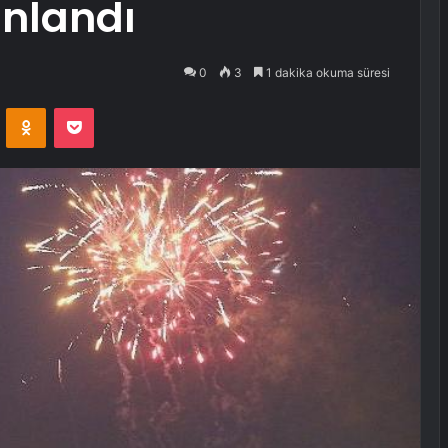
ınlandı
0
3
1 dakika okuma süresi
VKontakte
Odnoklassniki
Pocket