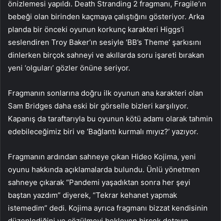
önizlemesi yapıldı. Death Stranding 2 fragmanı, Fragile’ın
bebeği olan birinden kaçmaya çalıştığını gösteriyor. Arka
planda bir önceki oyunun korkunç karakteri Higgs’i
seslendiren Troy Baker’ın sesiyle ‘BB’s Theme’ şarkısını
dinlerken birçok sahneyi ve akıllarda soru işareti bırakan
yeni ‘olguları’ gözler önüne seriyor.
Fragmanın sonlarına doğru ilk oyunun ana karakteri olan
Sam Bridges daha eski bir görselle bizleri karşılıyor.
Kapanış da taraftarıyla bu oyunun kötü adamı olarak tahmin
edebileceğimiz biri ve ‘Bağlantı kurmalı mıyız?’ yazıyor.
Fragmanın ardından sahneye çıkan Hideo Kojima, yeni
oyunu hakkında açıklamalarda bulundu. Ünlü yönetmen
sahneye çıkarak “Pandemi yaşadıktan sonra her şeyi
baştan yazdım” diyerek, “Tekrar kehanet yapmak
istemedim” dedi. Kojima ayrıca fragmanı bizzat kendisinin
düzenlediğini ve çözülmeyi bekleyen birçok detayın