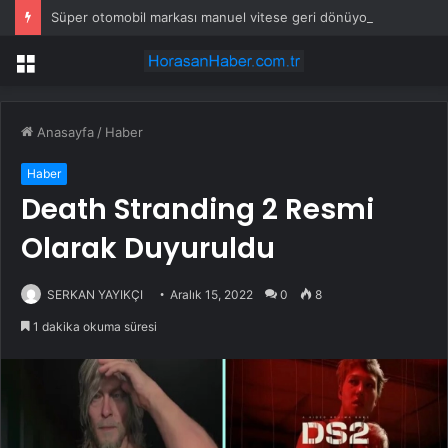
Süper otomobil markası manuel vitese geri dönüyor
Menü
Anasayfa
/
Haber
Haber
Death Stranding 2 Resmi
Olarak Duyuruldu
SERKAN YAYIKÇI
Aralık 15, 2022
0
8
1 dakika okuma süresi