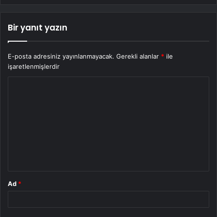
Bir yanıt yazın
E-posta adresiniz yayınlanmayacak.
Gerekli alanlar
*
ile
işaretlenmişlerdir
Y
o
r
u
m
*
Ad
*