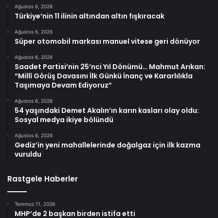
Ağustos 6, 2026
Türkiye’nin 11 ilinin altından altın fışkıracak
Ağustos 6, 2026
Süper otomobil markası manuel vitese geri dönüyor
Ağustos 6, 2026
Saadet Partisi’nin 25’nci Yıl Dönümü… Mahmut Arıkan:
“Millî Görüş Davasını İlk Günkü İnanç ve Kararlılıkla
Taşımaya Devam Ediyoruz”
Ağustos 6, 2026
54 yaşındaki Demet Akalın’ın karın kasları olay oldu:
Sosyal medya ikiye bölündü
Ağustos 6, 2026
Gediz’in yeni mahallelerinde doğalgaz için ilk kazma
vuruldu
Rastgele Haberler
Temmuz 11, 2026
MHP’de 2 başkan birden istifa etti