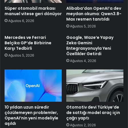
Süper otomobil markası
Alibaba’dan OpenAI’a dev
manuel vitese geri dönüyor
meydan okuma: Qwen3.8-
Max resmen tanıtıldı
Ağustos 6, 2026
Ağustos 5, 2026
Mercedes ve Ferrari
Google, Waze’e Yapay
Belçika GP’de Birbirine
Zeka Gemini
Karşı Tedbirli
Entegrasyonuyla Yeni
Özellikler Getirdi
Ağustos 5, 2026
Ağustos 4, 2026
10 yıldan uzun süredir
Otomotiv devi Türkiye’de
çözülemeyen problemler,
de sattığı model araç için
OpenAI’nin yeni modeliyle
çağrı yaptı
aşıldı
Ağustos 2, 2026