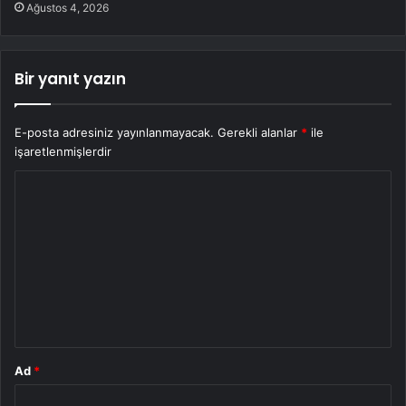
Ağustos 4, 2026
Bir yanıt yazın
E-posta adresiniz yayınlanmayacak.
Gerekli alanlar
*
ile
işaretlenmişlerdir
Y
o
r
u
m
*
Ad
*