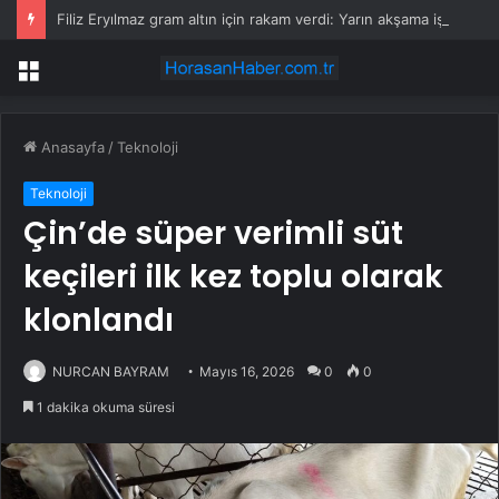
Filiz Eryılmaz gram altın için rakam verdi: Yarın akşama işaret etti
Menü
Anasayfa
/
Teknoloji
Teknoloji
Çin’de süper verimli süt
keçileri ilk kez toplu olarak
klonlandı
NURCAN BAYRAM
Mayıs 16, 2026
0
0
1 dakika okuma süresi