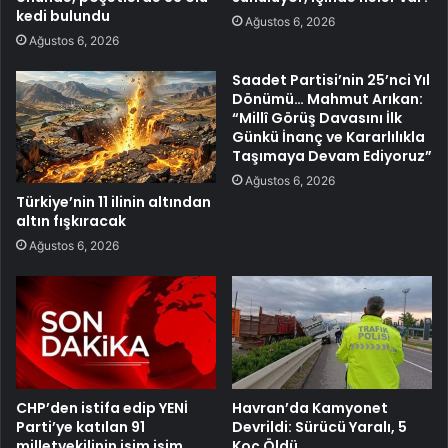
kedi bulundu
Ağustos 6, 2026
Ağustos 6, 2026
Saadet Partisi’nin 25’nci Yıl
Dönümü… Mahmut Arıkan:
“Millî Görüş Davasını İlk
Günkü İnanç ve Kararlılıkla
Taşımaya Devam Ediyoruz”
Ağustos 6, 2026
Türkiye’nin 11 ilinin altından
altın fışkıracak
Ağustos 6, 2026
CHP’den istifa edip YENİ
Havran’da Kamyonet
Parti’ye katılan 91
Devrildi: Sürücü Yaralı, 5
milletvekilinin isim isim
Koç Öldü