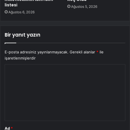
listesi
Ağustos 5, 2026
Ağustos 6, 2026
Bir yanıt yazın
E-posta adresiniz yayınlanmayacak.
Gerekli alanlar
*
ile
işaretlenmişlerdir
Y
o
r
u
m
*
Ad
*