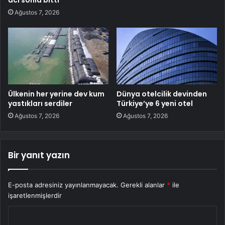
Ağustos 7, 2026
Ülkenin her yerine dev kum
Dünya otelcilik devinden
yastıkları serdiler
Türkiye’ye 6 yeni otel
Ağustos 7, 2026
Ağustos 7, 2026
Bir yanıt yazın
E-posta adresiniz yayınlanmayacak.
Gerekli alanlar
*
ile
işaretlenmişlerdir
Y