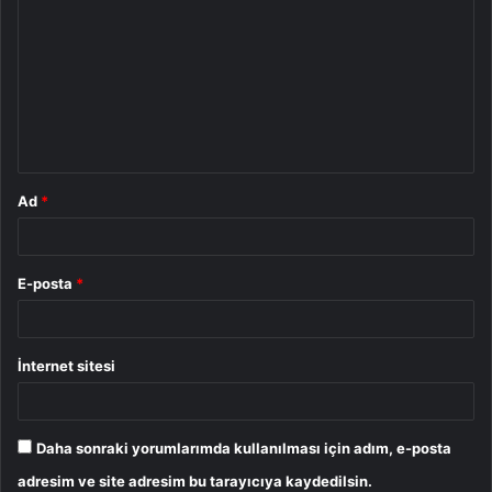
o
r
u
m
*
Ad
*
E-posta
*
İnternet sitesi
Daha sonraki yorumlarımda kullanılması için adım, e-posta
adresim ve site adresim bu tarayıcıya kaydedilsin.