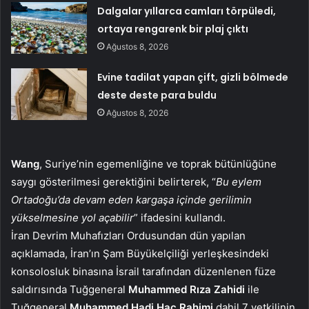
Dalgalar yıllarca camları törpüledi,
ortaya rengarenk bir plaj çıktı
Ağustos 8, 2026
Evine tadilat yapan çift, gizli bölmede
deste deste para buldu
Ağustos 8, 2026
Wang
, Suriye’nin egemenliğine ve toprak bütünlüğüne
saygı gösterilmesi gerektiğini belirterek, “
Bu eylem
Ortadoğu’da devam eden kargaşa içinde gerilimin
yükselmesine yol açabilir
” ifadesini kullandı.
İran Devrim Muhafızları Ordusundan dün yapılan
açıklamada, İran’ın Şam Büyükelçiliği yerleşkesindeki
konsolosluk binasına İsrail tarafından düzenlenen füze
saldırısında Tuğgeneral
Muhammed Rıza Zahidi
ile
Tuğgeneral
Muhammed Hadi Hac Rahimi
dahil 7 yetkilinin