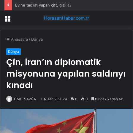
Evine tadilat yapan çift, gizli bölmede deste deste para buldu
Menü
Anasayfa
/
Dünya
Dünya
Çin, İran’ın diplomatik
misyonuna yapılan saldırıyı
kınadı
ÜMİT SAVĞA
Nisan 2, 2024
0
0
Bir dakikadan az