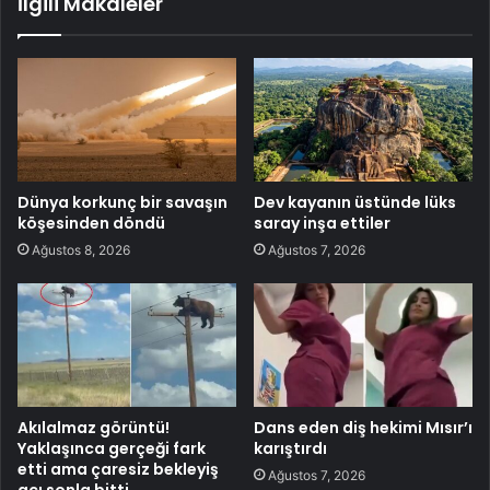
İlgili Makaleler
Dünya korkunç bir savaşın
Dev kayanın üstünde lüks
köşesinden döndü
saray inşa ettiler
Ağustos 8, 2026
Ağustos 7, 2026
Akılalmaz görüntü!
Dans eden diş hekimi Mısır’ı
Yaklaşınca gerçeği fark
karıştırdı
etti ama çaresiz bekleyiş
Ağustos 7, 2026
acı sonla bitti